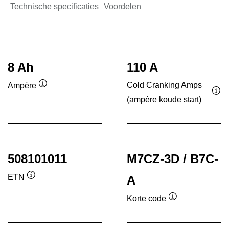
Technische specificaties
Voordelen
8 Ah
110 A
Cold Cranking Amps
Ampère
Informatie
(ampère koude start)
Inf
over
ove
de
de
tool
tool
508101011
M7CZ-3D / B7C-
ETN
A
Informatie
over
Korte code
de
Informatie
tool
over
de