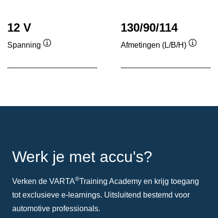
tool
12 V
130/90/114
Spanning
Afmetingen (L/B/H)
Informatie
Informa
over
over
de
de
tool
tool
Werk je met accu's?
®
Verken de VARTA
Training Academy en krijg toegang
tot exclusieve e-learnings. Uitsluitend bestemd voor
automotive professionals.