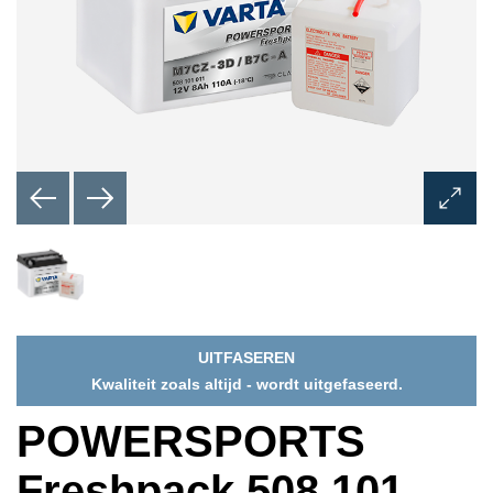
Dialoo
Afbeel
opene
UITFASEREN
Kwaliteit zoals altijd - wordt uitgefaseerd.
POWERSPORTS
Freshpack 508 101