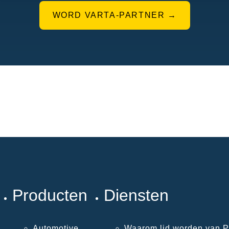
WORD VARTA-PARTNER →
Producten
Diensten
Automotive
Waarom lid worden van P