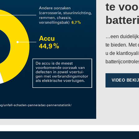
te vo
batteri
…een duidelijke
te bieden. Met 
u de klantloyal
batterijcontro
VIDEO BEKI