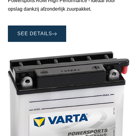
Powersports AGM High Performance - ideaal voor
opslag dankzij afzonderlijk zuurpakket.
SEE DETAILS