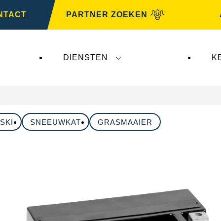
NTACT
PARTNER ZOEKEN
DIENSTEN
K
SKI
SNEEUWKAT
GRASMAAIER