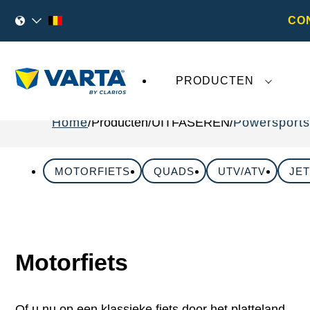
CO
PRODUCTEN
Home
Producten
UITFASEREN
Powersports
MOTORFIETS
QUADS
UTV/ATV
JET
Motorfiets
Of u nu op een klassieke fiets door het platteland