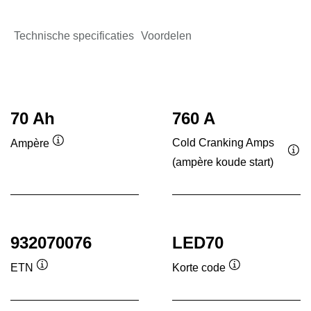
Technische specificaties
Voordelen
70 Ah
760 A
Cold Cranking Amps
Ampère
Informatie
(ampère koude start)
Inf
over
ove
de
de
tool
tool
932070076
LED70
ETN
Korte code
Informatie
Informatie
over
over
de
de