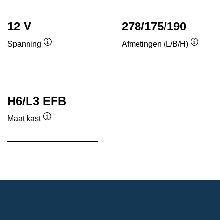
tool
tool
12 V
278/175/190
Spanning
Afmetingen (L/B/H)
Informatie
Informa
over
over
de
de
tool
tool
H6/L3 EFB
Maat kast
Informatie
over
de
tool