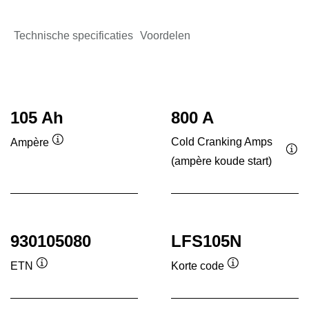
Technische specificaties
Voordelen
105 Ah
800 A
Cold Cranking Amps
Ampère
Informatie
(ampère koude start)
Inf
over
ove
de
de
tool
tool
930105080
LFS105N
ETN
Korte code
Informatie
Informatie
over
over
de
de