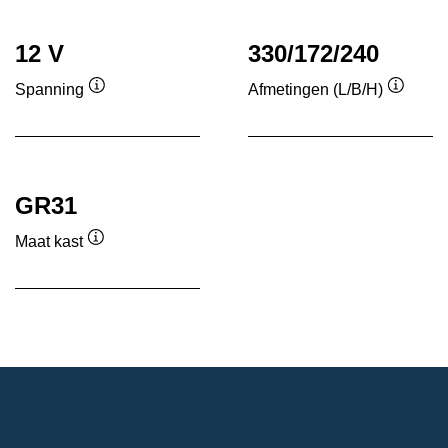
tool
tool
12 V
330/172/240
Spanning
Afmetingen (L/B/H)
Informatie
Informa
over
over
de
de
tool
tool
GR31
Maat kast
Informatie
over
de
tool