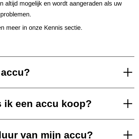
altijd mogelijk en wordt aangeraden als uw
uproblemen.
n meer in onze Kennis sectie.
e accu?
s ik een accu koop?
duur van mijn accu?