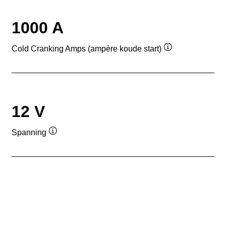
1000 A
Cold Cranking Amps (ampère koude start)
Informatie
over
de
tool
12 V
Spanning
Informatie
over
de
tool