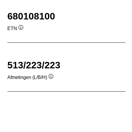
680108100
ETN
Informatie
over
de
tool
513/223/223
Afmetingen (L/B/H)
Informatie
over
de
tool