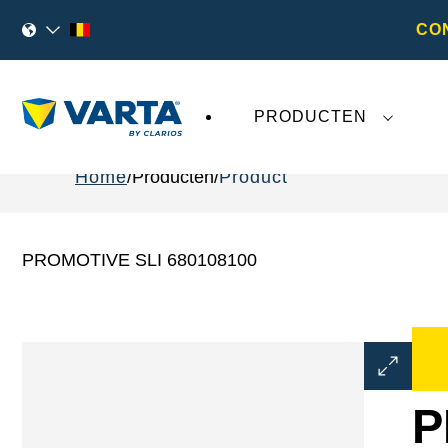
CO
PRODUCTEN
Home
Producten
Product
PROMOTIVE SLI 680108100
Dialoogve
Afbeeldin
openen
P