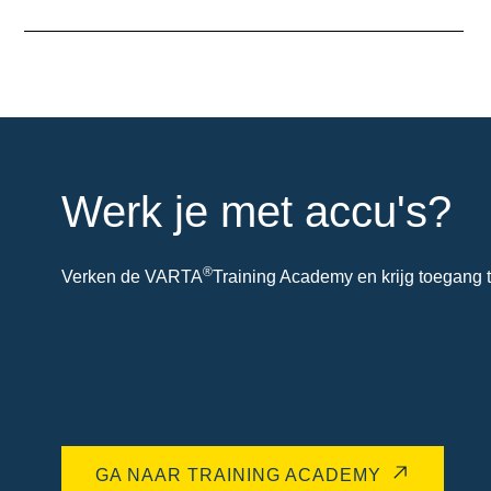
over
de
tool
Werk je met accu's?
®
Verken de VARTA
Training Academy en krijg toegang t
GA NAAR TRAINING ACADEMY