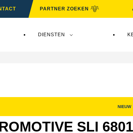
NTACT
PARTNER ZOEKEN
DIENSTEN
K
NIEUW
nster
Dialoogvenster
g
Afbeelding
openen
ROMOTIVE SLI 6801