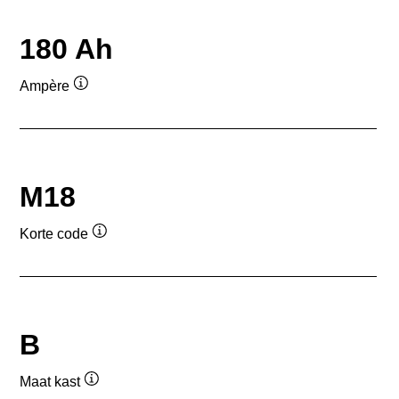
180 Ah
Ampère
Informatie
over
de
tool
M18
Korte code
Informatie
over
de
tool
B
Maat kast
Informatie