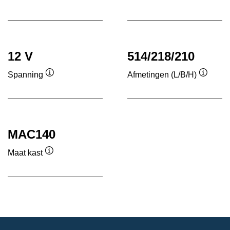
Informatie
Informatie
over
over
de
de
tool
tool
12 V
514/218/210
Spanning
Afmetingen (L/B/H)
Informatie
Informa
over
over
de
de
tool
tool
MAC140
Maat kast
Informatie
over
de
tool