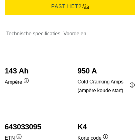
PAST HET?
Technische specificaties
Voordelen
143 Ah
950 A
Cold Cranking Amps
Ampère
Informatie
(ampère koude start)
Inf
over
ove
de
de
tool
tool
643033095
K4
ETN
Korte code