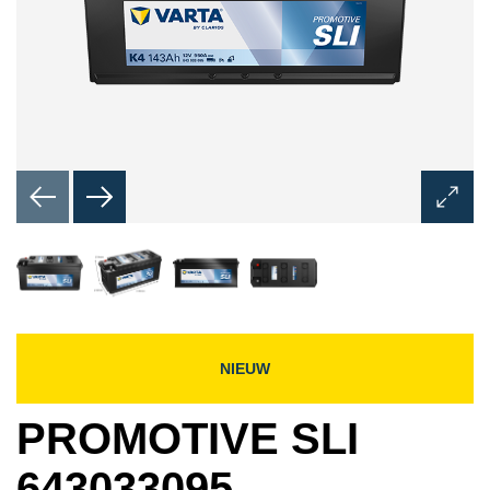
Dialoo
Afbeel
opene
NIEUW
PROMOTIVE SLI
643033095