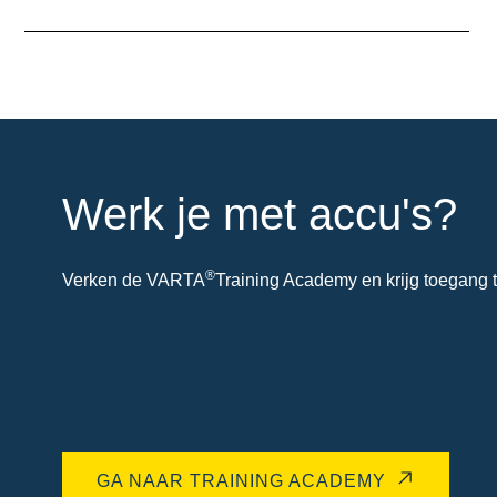
over
de
tool
Werk je met accu's?
®
Verken de VARTA
Training Academy en krijg toegang t
GA NAAR TRAINING ACADEMY