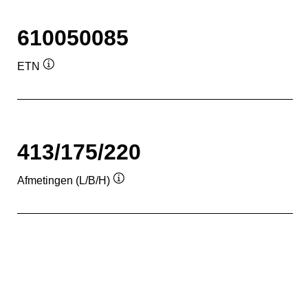
610050085
ETN
Informatie
over
de
tool
413/175/220
Afmetingen (L/B/H)
Informatie
over
de
tool