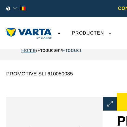
CO
PRODUCTEN
Home
Producten
Product
PROMOTIVE SLI 610050085
Dialoogve
Afbeeldin
openen
P