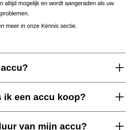
altijd mogelijk en wordt aangeraden als uw
uproblemen.
n meer in onze Kennis sectie.
e accu?
s ik een accu koop?
duur van mijn accu?