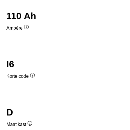
110 Ah
Ampère
Informatie
over
de
tool
I6
Korte code
Informatie
over
de
tool
D
Maat kast
Informatie