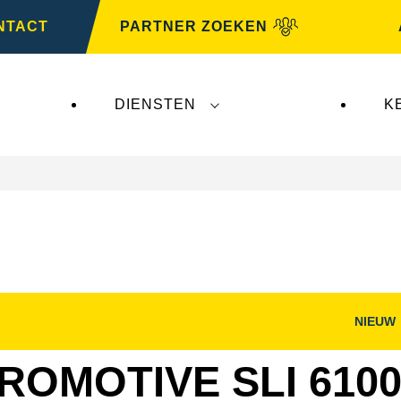
NTACT
PARTNER ZOEKEN
DIENSTEN
K
NIEUW
nster
Dialoogvenster
g
Afbeelding
openen
ROMOTIVE SLI 6100