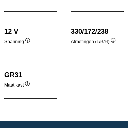
Informatie
Informatie
over
over
de
de
tool
tool
12 V
330/172/238
Spanning
Afmetingen (L/B/H)
Informatie
Informa
over
over
de
de
tool
tool
GR31
Maat kast
Informatie
over
de
tool