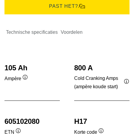
PAST HET?
Technische specificaties
Voordelen
105 Ah
800 A
Cold Cranking Amps
Ampère
Informatie
(ampère koude start)
Inf
over
ove
de
de
tool
tool
605102080
H17
ETN
Korte code