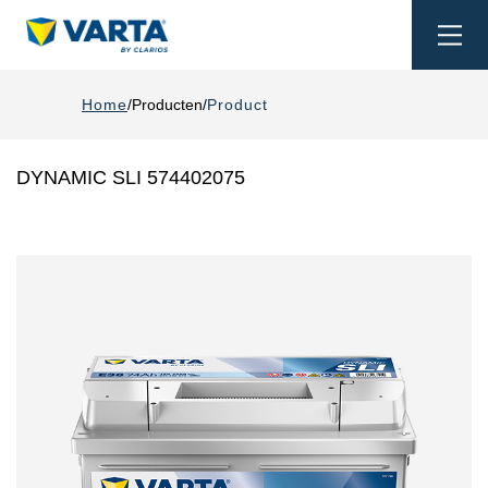
Togg
navi
Home
Producten
Product
DYNAMIC SLI 574402075