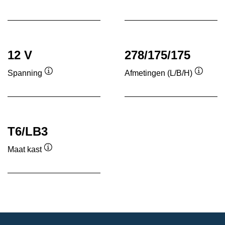
Informatie
Informatie
over
over
de
de
tool
tool
12 V
278/175/175
Spanning
Afmetingen (L/B/H)
Informatie
Informa
over
over
de
de
tool
tool
T6/LB3
Maat kast
Informatie
over
de
tool