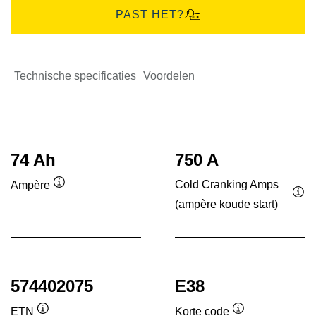
PAST HET?
Technische specificaties
Voordelen
74 Ah
750 A
Cold Cranking Amps
Ampère
Informatie
(ampère koude start)
Inf
over
ove
de
de
tool
tool
574402075
E38
ETN
Korte code