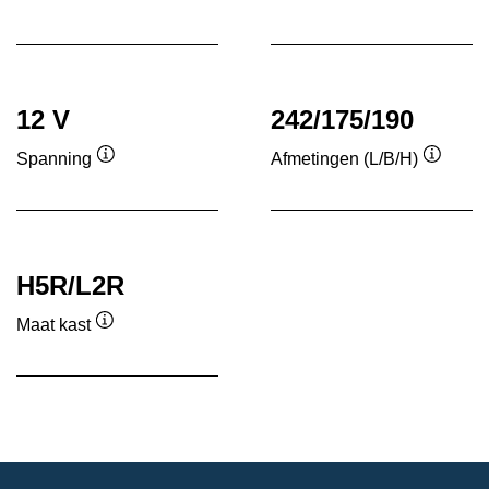
Informatie
Informatie
over
over
de
de
tool
tool
12 V
242/175/190
Spanning
Afmetingen (L/B/H)
Informatie
Informa
over
over
de
de
tool
tool
H5R/L2R
Maat kast
Informatie
over
de
tool