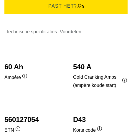
PAST HET?
Technische specificaties
Voordelen
60 Ah
540 A
Cold Cranking Amps
Ampère
Informatie
(ampère koude start)
Inf
over
ove
de
de
tool
tool
560127054
D43
ETN
Korte code