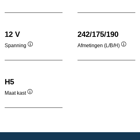
Informatie
Informatie
over
over
de
de
tool
tool
12 V
242/175/190
Spanning
Afmetingen (L/B/H)
Informatie
Informa
over
over
de
de
tool
tool
H5
Maat kast
Informatie
over
de
tool