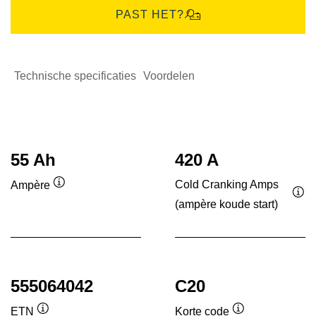
PAST HET?
Technische specificaties
Voordelen
55 Ah
420 A
Cold Cranking Amps
Ampère
Informatie
(ampère koude start)
Inf
over
ove
de
de
tool
tool
555064042
C20
ETN
Korte code