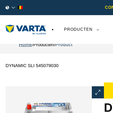
CO
PRODUCTEN
Home
Producten
Product
DYNAMIC SLI 545079030
Dialoogve
Afbeeldin
openen
D