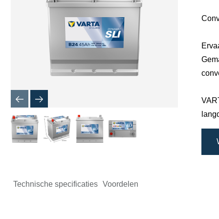
Conv
Erva
Gema
conv
VART
lang
Technische specificaties
Voordelen