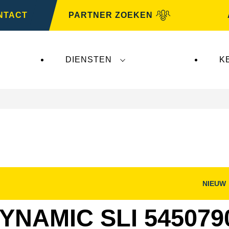
NTACT
PARTNER ZOEKEN
DIENSTEN
K
NIEUW
nster
Dialoogvenster
g
Afbeelding
openen
YNAMIC SLI 545079