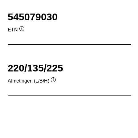
545079030
ETN
Informatie
over
de
tool
220/135/225
Afmetingen (L/B/H)
Informatie
over
de
tool