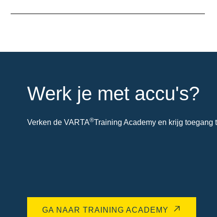
over
de
tool
Werk je met accu's?
®
Verken de VARTA
Training Academy en krijg toegang t
GA NAAR TRAINING ACADEMY