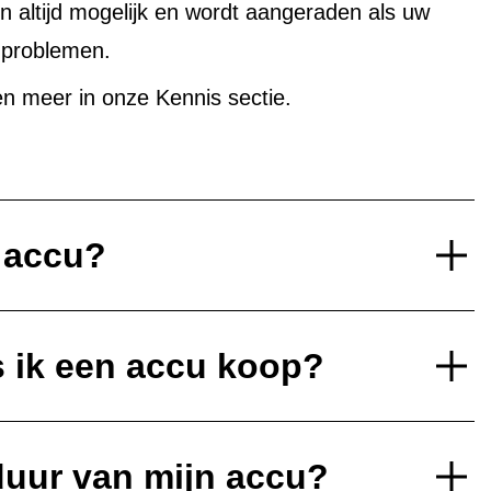
altijd mogelijk en wordt aangeraden als uw
uproblemen.
n meer in onze Kennis sectie.
e accu?
s ik een accu koop?
duur van mijn accu?