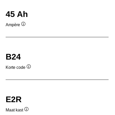
45 Ah
Ampère
Informatie
over
de
tool
B24
Korte code
Informatie
over
de
tool
E2R
Maat kast
Informatie