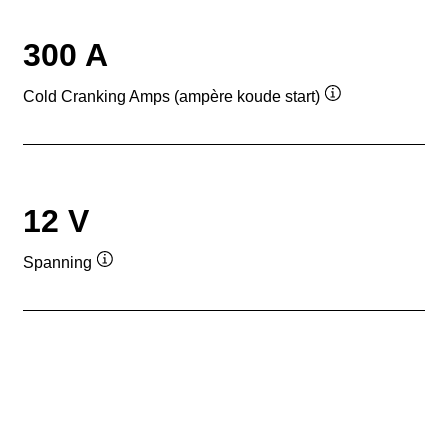
300 A
Cold Cranking Amps (ampère koude start)
Informatie
over
de
tool
12 V
Spanning
Informatie
over
de
tool