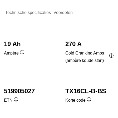
Technische specificaties
Voordelen
19 Ah
270 A
Cold Cranking Amps
Ampère
Informatie
(ampère koude start)
Inf
over
ove
de
de
tool
tool
519905027
TX16CL-B-BS
ETN
Korte code
Informatie
Informatie
over
over
de
de