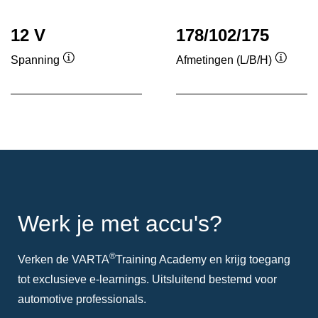
tool
tool
12 V
178/102/175
Spanning
Afmetingen (L/B/H)
Informatie
Informa
over
over
de
de
tool
tool
Werk je met accu's?
®
Verken de VARTA
Training Academy en krijg toegang
tot exclusieve e-learnings. Uitsluitend bestemd voor
automotive professionals.