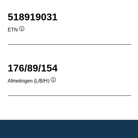
518919031
ETN
Informatie
over
de
tool
176/89/154
Afmetingen (L/B/H)
Informatie
over
de
tool