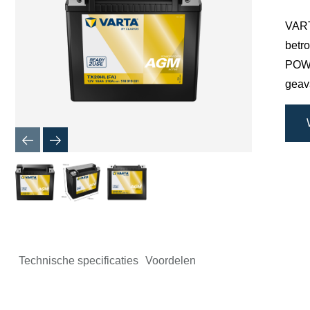
VARTA
betro
POWE
geava
Technische specificaties
Voordelen