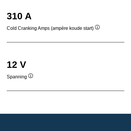
310 A
Cold Cranking Amps (ampère koude start)
Informatie
over
de
tool
12 V
Spanning
Informatie
over
de
tool