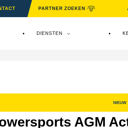
NTACT
PARTNER ZOEKEN
DIENSTEN
K
NIEUW
nster
Dialoogvenster
g
Afbeelding
openen
owersports AGM Act