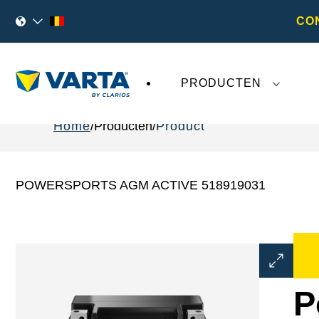
CO
PRODUCTEN
Home
Producten
Product
POWERSPORTS AGM ACTIVE 518919031
Dialoogve
Afbeeldin
openen
P