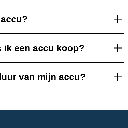
e accu?
s ik een accu koop?
duur van mijn accu?