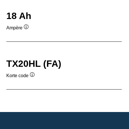
18 Ah
Ampère
Informatie
over
de
tool
TX20HL (FA)
Korte code
Informatie
over
de
tool