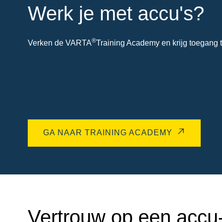
Werk je met accu's?
®
Verken de VARTA
Training Academy en krijg toegang t
GA NAAR TRAINING ACADEMY
Vertrouw op een accu-e