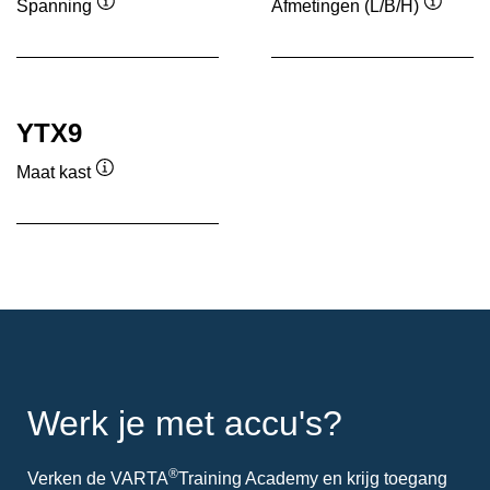
Spanning
Afmetingen (L/B/H)
Informatie
Informa
over
over
de
de
tool
tool
YTX9
Maat kast
Informatie
over
de
tool
Werk je met accu's?
®
Verken de VARTA
Training Academy en krijg toegang