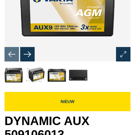
Dialoo
Afbeel
opene
NIEUW
DYNAMIC AUX
509106013