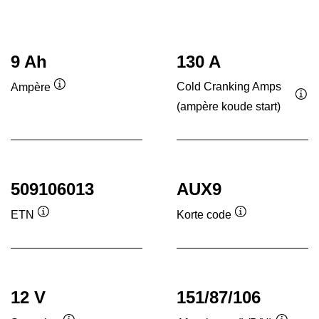
9 Ah
130 A
Cold Cranking Amps
Ampère
Informatie
(ampère koude start)
Inf
over
ove
de
de
tool
tool
509106013
AUX9
ETN
Korte code
Informatie
Informatie
over
over
de
de
tool
tool
12 V
151/87/106