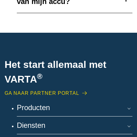
van mijn accu?
Het start allemaal met
®
VARTA
GA NAAR PARTNER PORTAL
Producten
Diensten