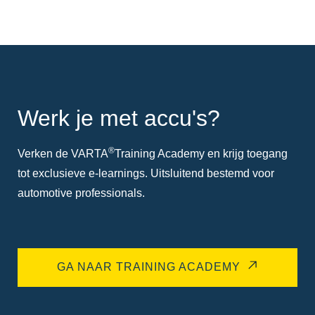
tool
tool
Werk je met accu's?
®
Verken de VARTA
Training Academy en krijg toegang
tot exclusieve e-learnings. Uitsluitend bestemd voor
automotive professionals.
GA NAAR TRAINING ACADEMY