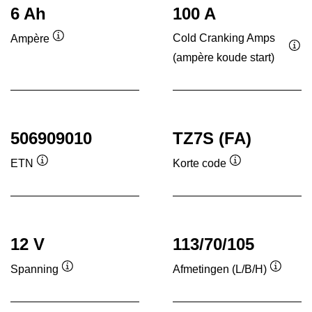
6 Ah
100 A
Cold Cranking Amps
Ampère
Informatie
(ampère koude start)
Inf
over
ove
de
de
tool
tool
506909010
TZ7S (FA)
ETN
Korte code
Informatie
Informatie
over
over
de
de
tool
tool
12 V
113/70/105
Spanning
Afmetingen (L/B/H)
Informatie
Informa
over
over
de
de