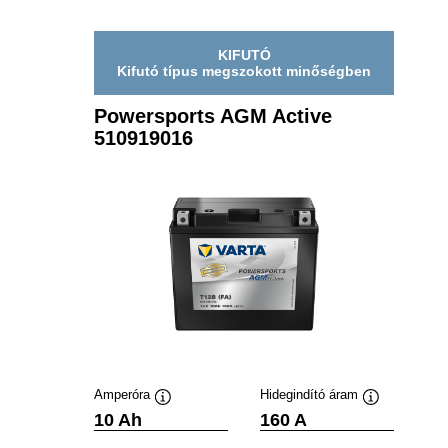
512919013
KIFUTÓ
Kifutó típus megszokott minőségben
Powersports AGM Active
510919016
Amperóra
Hidegindító áram
Elemleírás
Elemleírás
10 Ah
160 A