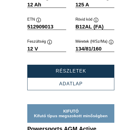
Elemleírás
Elemleírás
12 Ah
125 A
ETN
Rövid kód
Elemleírás
Elemleírás
512909013
B12AL (FA)
Feszültség
Méretek (H/Sz/Ma)
Elemleírás
Elemleírás
12 V
134/81/160
POWERSPORTS
RÉSZLETEK
AGM
ACTIVE
POWERSPORTS
ADATLAP
512909013
AGM
ACTIVE
512909013
KIFUTÓ
Kifutó típus megszokott minőségben
Powersports AGM Active