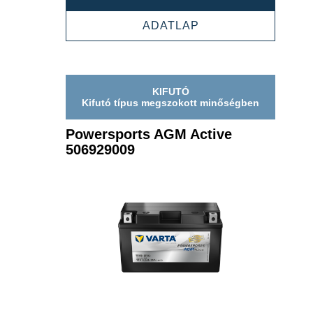
AGM
ACTIVE
POWERSPORTS
ADATLAP
508909012
AGM
ACTIVE
508909012
KIFUTÓ
Kifutó típus megszokott minőségben
Powersports AGM Active
506929009