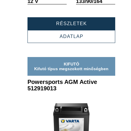
Elemleírás
Elemleírás
12 V
133/90/164
POWERSPORTS
RÉSZLETEK
AGM
ACTIVE
POWERSPORTS
ADATLAP
512909021
AGM
ACTIVE
512909021
KIFUTÓ
Kifutó típus megszokott minőségben
Powersports AGM Active
512919013