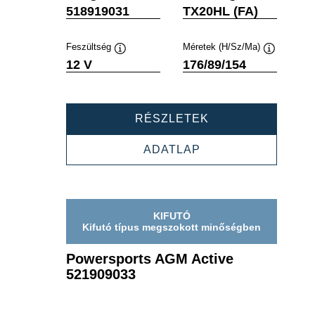
Elemleírás
Elemleírás
518919031
TX20HL (FA)
Feszültség
Méretek (H/Sz/Ma)
Elemleírás
Elemleírás
12 V
176/89/154
POWERSPORTS
RÉSZLETEK
AGM
ACTIVE
POWERSPORTS
ADATLAP
518919031
AGM
ACTIVE
518919031
KIFUTÓ
Kifutó típus megszokott minőségben
Powersports AGM Active
521909033