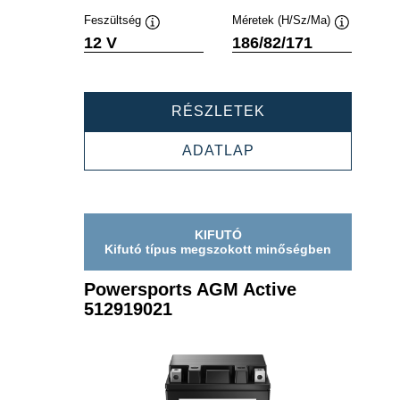
Feszültség
Méretek (H/Sz/Ma)
Elemleírás
Elemleírás
12 V
186/82/171
POWERSPORTS
RÉSZLETEK
AGM
ACTIVE
POWERSPORTS
ADATLAP
518909022
AGM
ACTIVE
518909022
KIFUTÓ
Kifutó típus megszokott minőségben
Powersports AGM Active
512919021