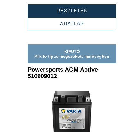
POWERSPORTS
RÉSZLETEK
AGM
ACTIVE
POWERSPORTS
ADATLAP
510909015
AGM
ACTIVE
510909015
KIFUTÓ
Kifutó típus megszokott minőségben
Powersports AGM Active
510909012