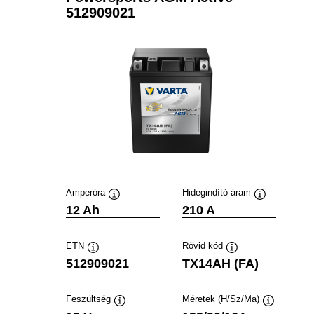
512909021
Amperóra
Hidegindító áram
Elemleírás
Elemleírás
12 Ah
210 A
ETN
Rövid kód
Elemleírás
Elemleírás
512909021
TX14AH (FA)
Feszültség
Méretek (H/Sz/Ma)