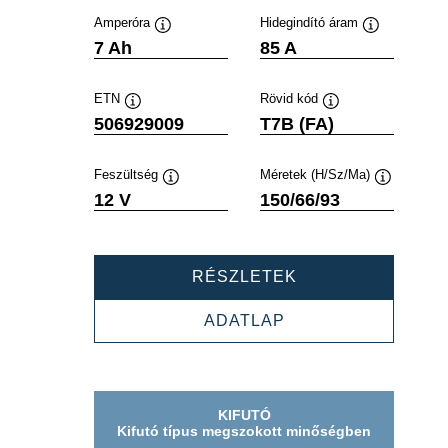
Amperóra
Hidegindító áram
Elemleírás
Elemleírás
7 Ah
85 A
ETN
Rövid kód
Elemleírás
Elemleírás
506929009
T7B (FA)
Feszültség
Méretek (H/Sz/Ma)
Elemleírás
Elemleírás
12 V
150/66/93
POWERSPORTS
RÉSZLETEK
AGM
ACTIVE
POWERSPORTS
ADATLAP
506929009
AGM
ACTIVE
506929009
KIFUTÓ
Kifutó típus megszokott minőségben