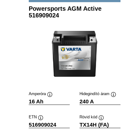
Powersports AGM Active
516909024
Amperóra
Hidegindító áram
Elemleírás
Elemleírás
16 Ah
240 A
ETN
Rövid kód
Elemleírás
Elemleírás
516909024
TX14H (FA)