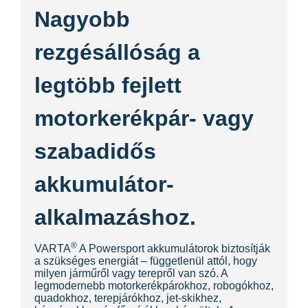
Nagyobb
rezgésállóság a
legtöbb fejlett
motorkerékpár- vagy
szabadidős
akkumulátor-
alkalmazáshoz.
®
VARTA
A Powersport akkumulátorok biztosítják
a szükséges energiát – függetlenül attól, hogy
milyen járműről vagy terepről van szó. A
legmodernebb motorkerékpárokhoz, robogókhoz,
quadokhoz, terepjárókhoz, jet-skikhez,