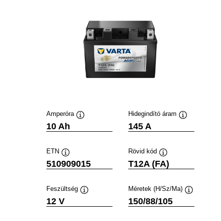
Amperóra
Hidegindító áram
Elemleírás
Elemleírás
10 Ah
145 A
ETN
Rövid kód
Elemleírás
Elemleírás
510909015
T12A (FA)
Feszültség
Méretek (H/Sz/Ma)
Elemleírás
Elemleírás
12 V
150/88/105