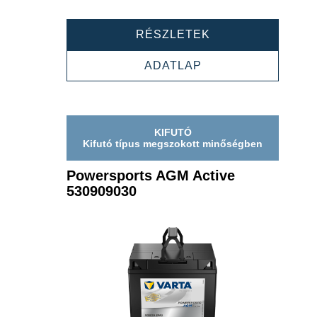
POWERSPORTS
RÉSZLETEK
AGM
ACTIVE
POWERSPORTS
ADATLAP
530909039
AGM
ACTIVE
530909039
KIFUTÓ
Kifutó típus megszokott minőségben
Powersports AGM Active
530909030