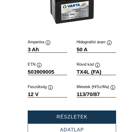
Amperóra
Hidegindító áram
Elemleírás
Elemleírás
3 Ah
50 A
ETN
Rövid kód
Elemleírás
Elemleírás
503909005
TX4L (FA)
Feszültség
Méretek (H/Sz/Ma)
Elemleírás
Elemleírás
12 V
113/70/87
POWERSPORTS
RÉSZLETEK
AGM
ACTIVE
POWERSPORTS
ADATLAP