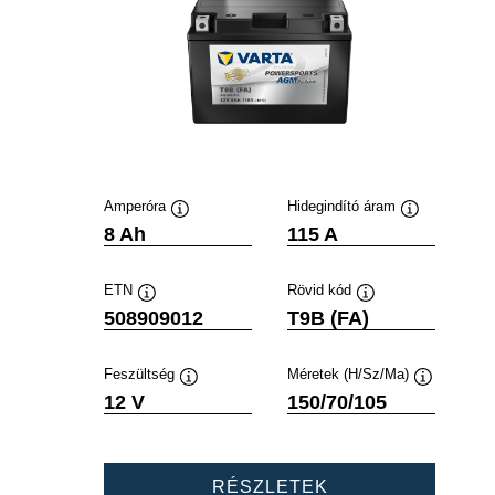
Amperóra
Hidegindító áram
Elemleírás
Elemleírás
8 Ah
115 A
ETN
Rövid kód
Elemleírás
Elemleírás
508909012
T9B (FA)
Feszültség
Méretek (H/Sz/Ma)
Elemleírás
Elemleírás
12 V
150/70/105
POWERSPORTS
RÉSZLETEK