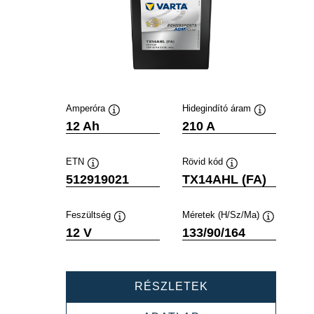
Amperóra
Hidegindító áram
Elemleírás
Elemleírás
12 Ah
210 A
ETN
Rövid kód
Elemleírás
Elemleírás
512919021
TX14AHL (FA)
Feszültség
Méretek (H/Sz/Ma)
Elemleírás
Elemleírás
12 V
133/90/164
POWERSPORTS
RÉSZLETEK
AGM
ACTIVE