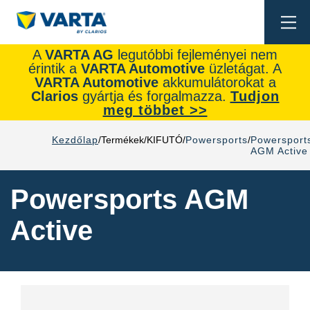
Togg
navi
A
VARTA AG
legutóbbi fejleményei nem
érintik a
VARTA Automotive
üzletágat. A
VARTA Automotive
akkumulátorokat a
Clarios
gyártja és forgalmazza.
Tudjon
meg többet >>
Kezdőlap
Termékek
KIFUTÓ
Powersports
Powersport
AGM Active
Powersports AGM
Active