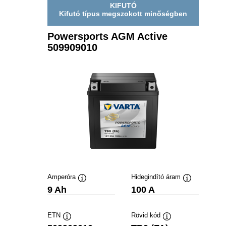
KIFUTÓ
Kifutó típus megszokott minőségben
Powersports AGM Active
509909010
Amperóra
Hidegindító áram
Elemleírás
Elemleírás
9 Ah
100 A
ETN
Rövid kód