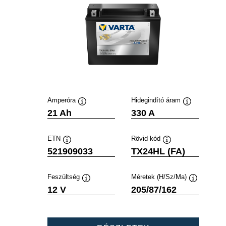
Amperóra
Hidegindító áram
Elemleírás
Elemleírás
21 Ah
330 A
ETN
Rövid kód
Elemleírás
Elemleírás
521909033
TX24HL (FA)
Feszültség
Méretek (H/Sz/Ma)
Elemleírás
Elemleírás
12 V
205/87/162