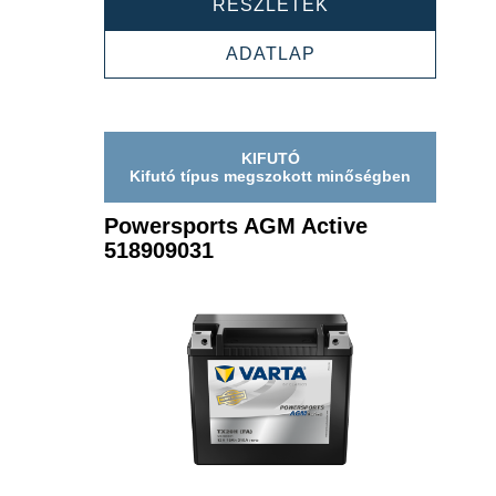
POWERSPORTS
RÉSZLETEK
AGM
ACTIVE
POWERSPORTS
ADATLAP
521909033
AGM
ACTIVE
521909033
KIFUTÓ
Kifutó típus megszokott minőségben
Powersports AGM Active
518909031