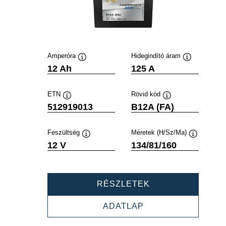
Amperóra
Hidegindító áram
Elemleírás
Elemleírás
12 Ah
125 A
ETN
Rövid kód
Elemleírás
Elemleírás
512919013
B12A (FA)
Feszültség
Méretek (H/Sz/Ma)
Elemleírás
Elemleírás
12 V
134/81/160
POWERSPORTS
RÉSZLETEK
AGM
ACTIVE
POWERSPORTS
ADATLAP
512919013
AGM
ACTIVE