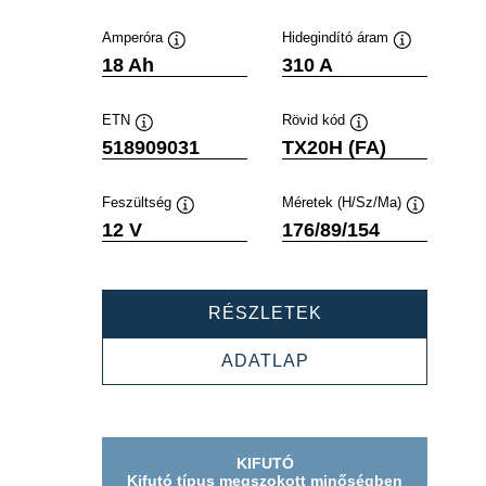
Amperóra
Hidegindító áram
Elemleírás
Elemleírás
18 Ah
310 A
ETN
Rövid kód
Elemleírás
Elemleírás
518909031
TX20H (FA)
Feszültség
Méretek (H/Sz/Ma)
Elemleírás
Elemleírás
12 V
176/89/154
POWERSPORTS
RÉSZLETEK
AGM
ACTIVE
POWERSPORTS
ADATLAP
518909031
AGM
ACTIVE
518909031
KIFUTÓ
Kifutó típus megszokott minőségben