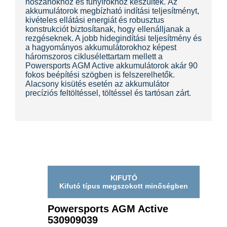
hószánokhoz és fűnyírókhoz készültek. Az
akkumulátorok megbízható indítási teljesítményt,
kivételes ellátási energiát és robusztus
konstrukciót biztosítanak, hogy ellenálljanak a
rezgéseknek. A jobb hidegindítási teljesítmény és
a hagyományos akkumulátorokhoz képest
háromszoros ciklusélettartam mellett a
Powersports AGM Active akkumulátorok akár 90
fokos beépítési szögben is felszerelhetők.
Alacsony kisütés esetén az akkumulátor
precíziós feltöltéssel, töltéssel és tartósan zárt.
KIFUTÓ
Kifutó típus megszokott minőségben
Powersports AGM Active
530909039