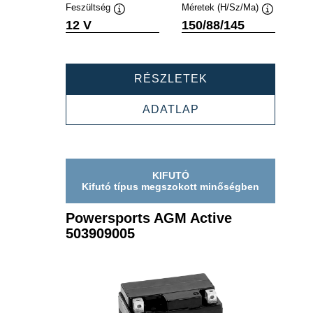
Feszültség
Méretek (H/Sz/Ma)
Elemleírás
Elemleírás
12 V
150/88/145
POWERSPORTS
RÉSZLETEK
AGM
ACTIVE
POWERSPORTS
ADATLAP
516909024
AGM
ACTIVE
516909024
KIFUTÓ
Kifutó típus megszokott minőségben
Powersports AGM Active
503909005