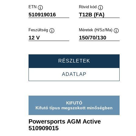
ETN
Rövid kód
Elemleírás
Elemleírás
510919016
T12B (FA)
Feszültség
Méretek (H/Sz/Ma)
Elemleírás
Elemleírás
12 V
150/70/130
POWERSPORTS
RÉSZLETEK
AGM
ACTIVE
POWERSPORTS
ADATLAP
510919016
AGM
ACTIVE
510919016
KIFUTÓ
Kifutó típus megszokott minőségben
Powersports AGM Active
510909015