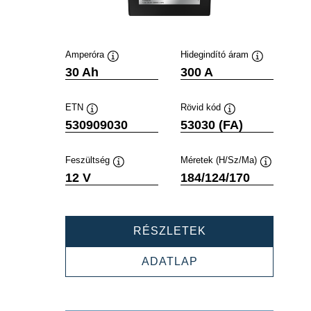
Amperóra
Hidegindító áram
Elemleírás
Elemleírás
30 Ah
300 A
ETN
Rövid kód
Elemleírás
Elemleírás
530909030
53030 (FA)
Feszültség
Méretek (H/Sz/Ma)
Elemleírás
Elemleírás
12 V
184/124/170
POWERSPORTS
RÉSZLETEK
AGM
ACTIVE
POWERSPORTS
ADATLAP
530909030
AGM
ACTIVE
530909030