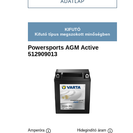
POWERSPORTS
ADATLAP
512919021
AGM
ACTIVE
512919021
KIFUTÓ
Kifutó típus megszokott minőségben
Powersports AGM Active
512909013
Amperóra
Hidegindító áram