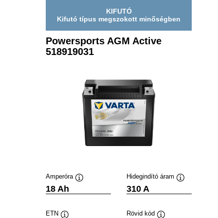
KIFUTÓ
Kifutó típus megszokott minőségben
Powersports AGM Active
518919031
Amperóra
Hidegindító áram
Elemleírás
Elemleírás
18 Ah
310 A
ETN
Rövid kód