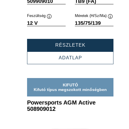
Elemleírás
Elemleírás
509909010
TB9 (FA)
Feszültség
Méretek (H/Sz/Ma)
Elemleírás
Elemleírás
12 V
135/75/139
POWERSPORTS
RÉSZLETEK
AGM
ACTIVE
POWERSPORTS
ADATLAP
509909010
AGM
ACTIVE
509909010
KIFUTÓ
Kifutó típus megszokott minőségben
Powersports AGM Active
508909012