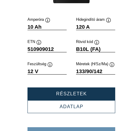
Amperóra
Hidegindító áram
Elemleírás
Elemleírás
10 Ah
120 A
ETN
Rövid kód
Elemleírás
Elemleírás
510909012
B10L (FA)
Feszültség
Méretek (H/Sz/Ma)
Elemleírás
Elemleírás
12 V
133/90/142
POWERSPORTS
RÉSZLETEK
AGM
ACTIVE
POWERSPORTS
ADATLAP
510909012
AGM
ACTIVE
510909012