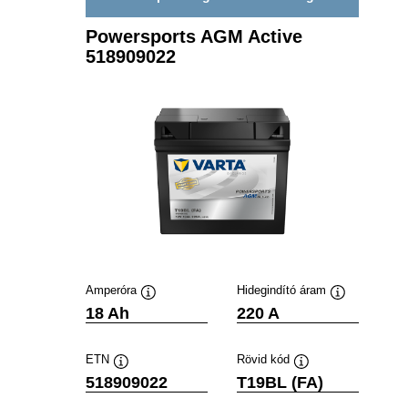
Powersports AGM Active
518909022
Amperóra
Hidegindító áram
Elemleírás
Elemleírás
18 Ah
220 A
ETN
Rövid kód
Elemleírás
Elemleírás
518909022
T19BL (FA)