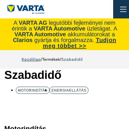
To
na
A
VARTA AG
legutóbbi fejleményei nem
érintik a
VARTA Automotive
üzletágat. A
VARTA Automotive
akkumulátorokat a
Clarios
gyártja és forgalmazza.
Tudjon
meg többet >>
Kezdőlap
Termékek
Szabadidő
Szabadidő
MOTORINDÍTÁS
ENERGIAELLÁTÁS
Motorindítás