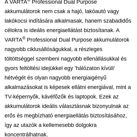
®
A VARTA
Professional Dual Purpose
akkumulátorok nem csak a hajó, lakóautó vagy
lakókocsi indítására alkalmasak, hanem szabadidős
célokra is ideális energiaellátást biztosítanak. A
®
VARTA
Professional Dual Purpose akkumulátorok
nagyobb ciklusállóságukkal, a részleges
töltöttséggel szembeni nagyobb ellenállásukkal és
gyors feltöltési idejükkel egy ’hálózaton kívüli’
hétvégét és olyan nagyobb energiaigényű
alkalmazásokat is képesek ellátni energiával, mint a
TV-képernyők, kávéfőzők és laptopok. Ezek az
akkumulátorok ideális választásnak bizonyulnak az
erős és megbízható energiaellátás biztosításához,
így az utazók a kellemesebb dolgokra
koncentrálhatnak.