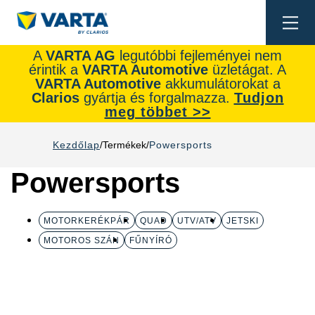
Togg
navi
A
VARTA AG
legutóbbi fejleményei nem
érintik a
VARTA Automotive
üzletágat. A
VARTA Automotive
akkumulátorokat a
Clarios
gyártja és forgalmazza.
Tudjon
meg többet >>
Kezdőlap
Termékek
Powersports
Powersports
MOTORKERÉKPÁR
QUAD
UTV/ATV
JETSKI
MOTOROS SZÁN
FŰNYÍRÓ