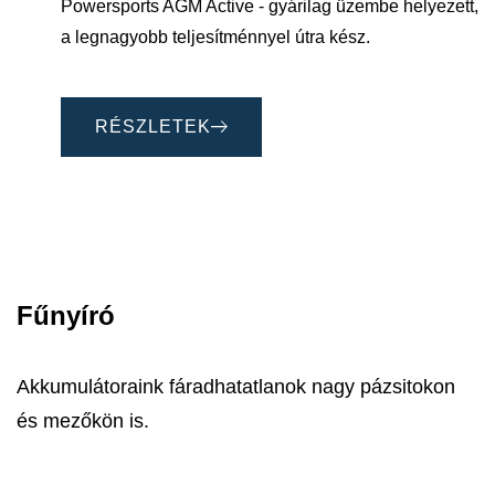
Powersports AGM Active - gyárilag üzembe helyezett,
a legnagyobb teljesítménnyel útra kész.
RÉSZLETEK
Fűnyíró
Akkumulátoraink fáradhatatlanok nagy pázsitokon
és mezőkön is.