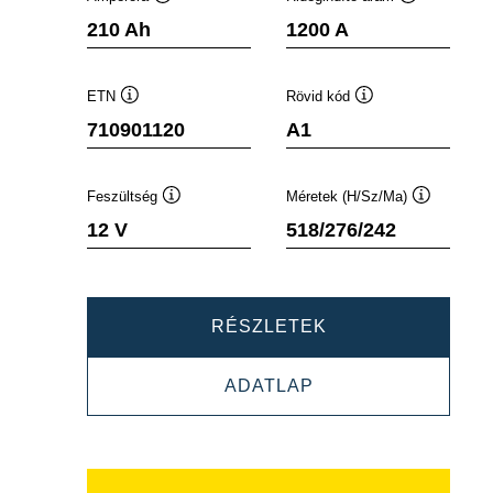
Elemleírás
Elemleírás
210 Ah
1200 A
ETN
Rövid kód
Elemleírás
Elemleírás
710901120
A1
Feszültség
Méretek (H/Sz/Ma)
Elemleírás
Elemleírás
12 V
518/276/242
PROMOTIVE
RÉSZLETEK
AGM
PROMOTIVE
ADATLAP
710901120
AGM
710901120