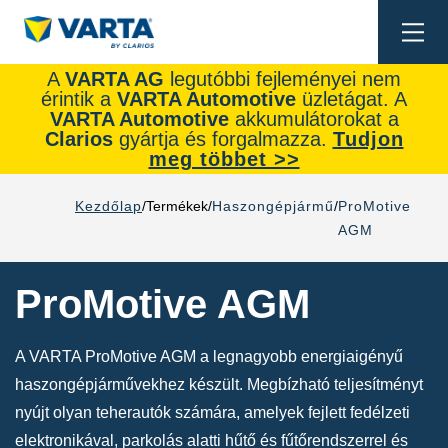
Togg
navi
A
VARTA AG
legutóbbi fejleményei nem
érintik a
VARTA Automotive
üzletágat. A
VARTA Automotive
akkumulátorokat a
Clarios
gyártja és forgalmazza.
Tudjon
meg többet >>
Kezdőlap
Termékek
Haszongépjármű
ProMotive
AGM
ProMotive AGM
A VARTA ProMotive AGM a legnagyobb energiaigényű
haszongépjárművekhez készült. Megbízható teljesítményt
nyújt olyan teherautók számára, amelyek fejlett fedélzeti
elektronikával, parkolás alatti hűtő és fűtőrendszerrel és