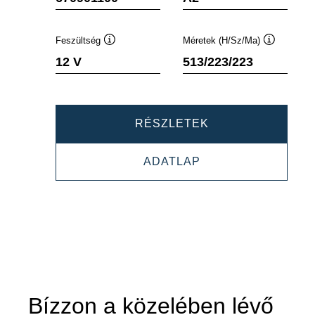
Feszültség
Méretek (H/Sz/Ma)
Elemleírás
Elemleírás
12 V
513/223/223
PROMOTIVE
RÉSZLETEK
AGM
PROMOTIVE
ADATLAP
670901100
AGM
670901100
Bízzon a közelében lévő