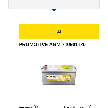
ÚJ
PROMOTIVE AGM 710901120
Amperóra
Hidegindító áram