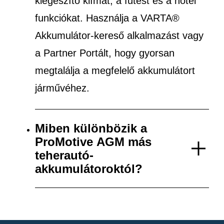
kiegészítő klímát, a fűtést és a hotel
funkciókat. Használja a VARTA®
Akkumulátor-kereső alkalmazást vagy
a Partner Portált, hogy gyorsan
megtalálja a megfelelő akkumulátort
járművéhez.
Miben különbözik a
ProMotive AGM más
teherautó-
akkumulátoroktól?