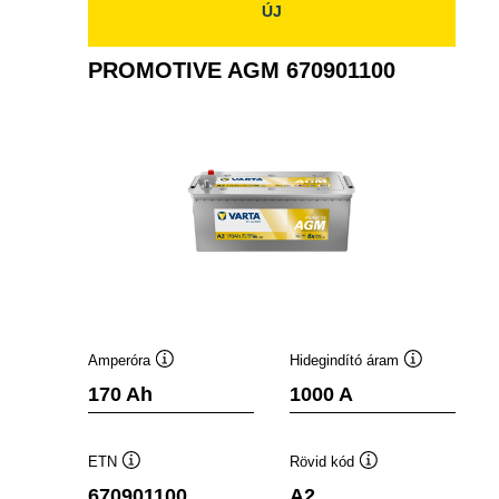
ÚJ
PROMOTIVE AGM 670901100
Amperóra
Hidegindító áram
Elemleírás
Elemleírás
170 Ah
1000 A
ETN
Rövid kód
Elemleírás
Elemleírás
670901100
A2