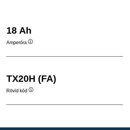
18 Ah
Amperóra
Elemleírás
TX20H (FA)
Rövid kód
Elemleírás