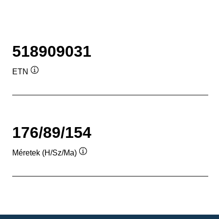
518909031
ETN
Elemleírás
176/89/154
Méretek (H/Sz/Ma)
Elemleírás