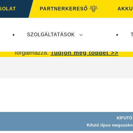
SOLAT
PARTNERKERESŐ
AKKU
SZOLGÁLTATÁSOK
ik a
VARTA Automotive
üzletágat. A
VARTA Auto
forgalmazza.
Tudjon meg többet >>
KIFUTÓ
Kép
Kifutó típus megszok
dpanel
párbeszédpanel