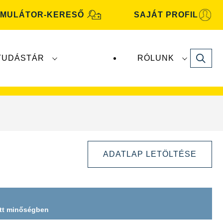
MULÁTOR-KERESŐ
SAJÁT PROFIL
Search
TUDÁSTÁR
RÓLUNK
motive
akkumulátorokat a
Clarios
gyártja és
ADATLAP LETÖLTÉSE
Kép
ott minőségben
párbeszédpanel