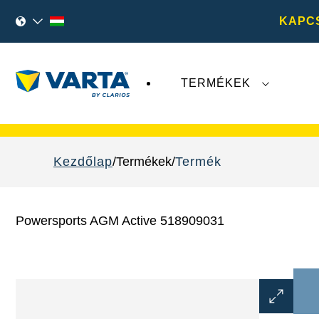
KAPC
TERMÉKEK
A
VARTA AG
legutóbbi fejleményei nem érint
Kezdőlap
Termékek
Termék
Powersports AGM Active 518909031
Kép
párbeszé