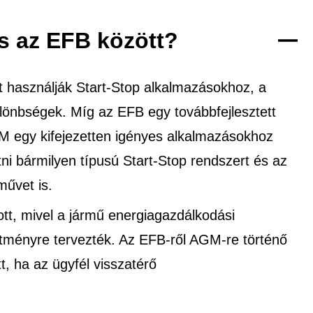
s az EFB között?
 használják Start-Stop alkalmazásokhoz, a
ülönbségek. Míg az EFB egy továbbfejlesztett
GM egy kifejezetten igényes alkalmazásokhoz
i bármilyen típusú Start-Stop rendszert és az
művet is.
tt, mivel a jármű energiagazdálkodási
ítményre tervezték. Az EFB-ről AGM-re történő
tt, ha az ügyfél visszatérő