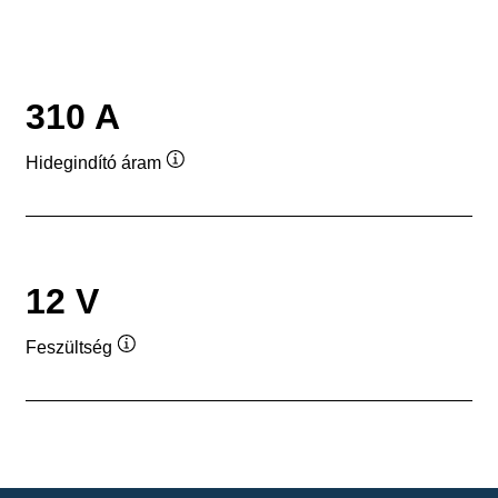
310 A
Hidegindító áram
Elemleírás
12 V
Feszültség
Elemleírás