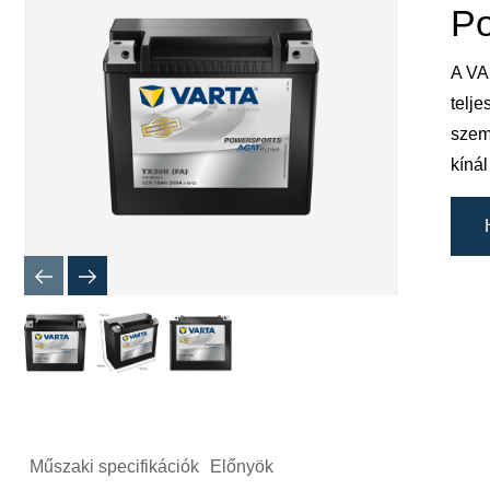
megnyitá
Po
A VAR
telje
szem
kíná
Műszaki specifikációk
Előnyök