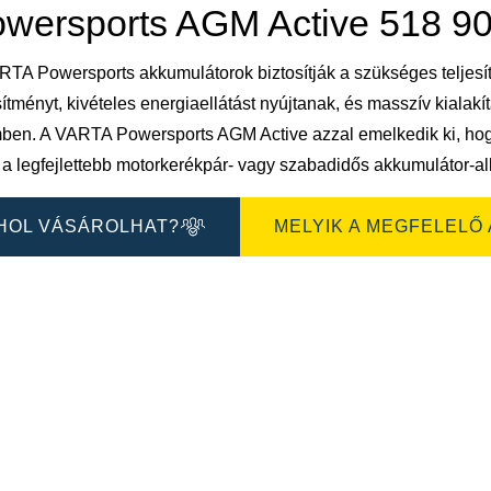
sa
megnyitása
wersports AGM Active 518 9
TA Powersports akkumulátorok biztosítják a szükséges teljesítm
sítményt, kivételes energiaellátást nyújtanak, és masszív kial
ben. A VARTA Powersports AGM Active azzal emelkedik ki, hogy
l a legfejlettebb motorkerékpár- vagy szabadidős akkumulátor-
HOL VÁSÁROLHAT?
MELYIK A MEGFELELŐ