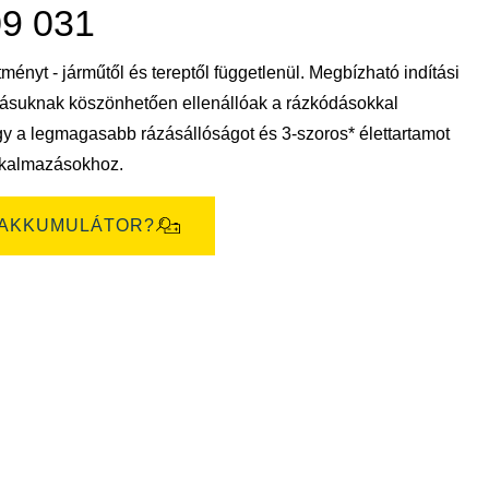
megnyitása
09 031
ényt - járműtől és tereptől függetlenül. Megbízható indítási
akításuknak köszönhetően ellenállóak a rázkódásokkal
 a legmagasabb rázásállóságot és 3-szoros* élettartamot
alkalmazásokhoz.
 AKKUMULÁTOR?