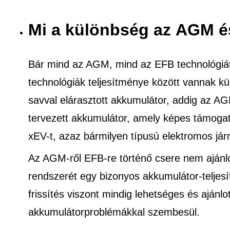
Mi a különbség az AGM é
Bár mind az AGM, mind az EFB technológiát
technológiák teljesítménye között vannak k
savval elárasztott akkumulátor, addig az A
tervezett akkumulátor, amely képes támogatn
xEV-t, azaz bármilyen típusú elektromos jár
Az AGM-ről EFB-re történő csere nem ajánlo
rendszerét egy bizonyos akkumulátor-teljes
frissítés viszont mindig lehetséges és ajánlo
akkumulátorproblémákkal szembesül.