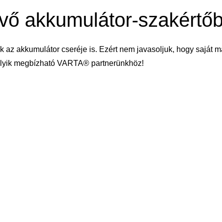
évő akkumulátor-szakértő
k az akkumulátor cseréje is. Ezért nem javasoljuk, hogy saját m
melyik megbízható VARTA® partnerünkhöz!