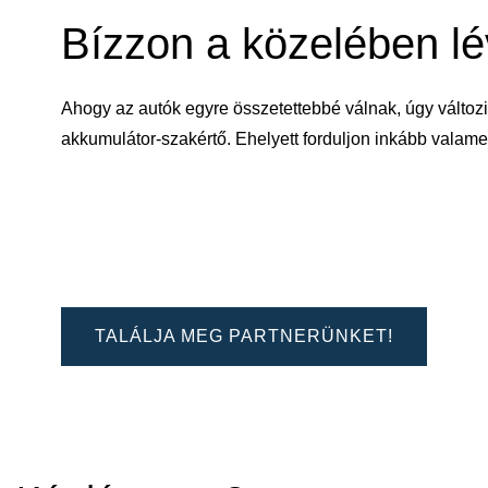
Bízzon a közelében l
Ahogy az autók egyre összetettebbé válnak, úgy változi
akkumulátor-szakértő. Ehelyett forduljon inkább vala
TALÁLJA MEG PARTNERÜNKET!