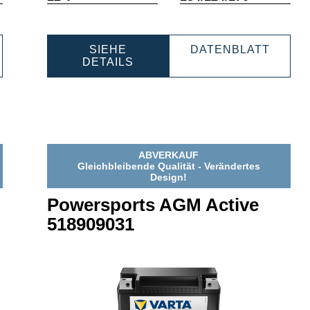
SIEHE
DATENBLATT
PORTS
POWERSPORTS
POWERSPOR
DETAILS
AGM
AGM
ACTIVE
ACTIVE
9
530909030
530909030
ABVERKAUF
Gleichbleibende Qualität - Verändertes
Design!
Powersports AGM Active
518909031