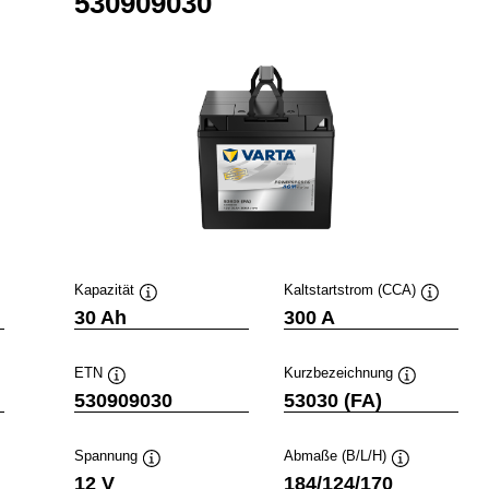
530909030
Kapazität
Kaltstartstrom (CCA)
ckinfo
Quickinfo
Quickinfo
30 Ah
300 A
ETN
Kurzbezeichnung
fo
Quickinfo
Quickinfo
530909030
53030 (FA)
Spannung
Abmaße (B/L/H)
o
Quickinfo
Quickinfo
12 V
184/124/170