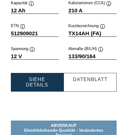
Kapazität
Kaltstartstrom (CCA)
Quickinfo
Quickinfo
12 Ah
210 A
ETN
Kurzbezeichnung
Quickinfo
Quickinfo
512909021
TX14AH (FA)
Spannung
Abmaße (B/L/H)
Quickinfo
Quickinfo
12 V
133/90/164
SIEHE
DATENBLATT
TS
POWERSPORTS
POWERSPORTS
DETAILS
AGM
AGM
ACTIVE
ACTIVE
512909021
512909021
ABVERKAUF
Gleichbleibende Qualität - Verändertes