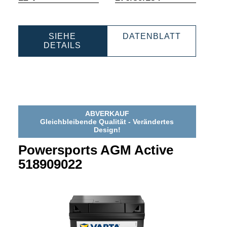
SIEHE
DATENBLATT
TS
POWERSPORTS
POWERSPORTS
DETAILS
AGM
AGM
ACTIVE
ACTIVE
518919031
518919031
ABVERKAUF
Gleichbleibende Qualität - Verändertes
Design!
Powersports AGM Active
518909022