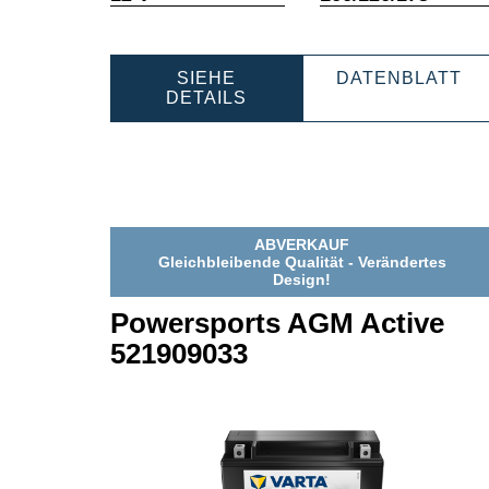
SIEHE
DATENBLATT
POWERSPORTS
POWERS
DETAILS
AGM
AGM
ACTIVE
ACTIVE
530909039
53090903
ABVERKAUF
Gleichbleibende Qualität - Verändertes
Design!
Powersports AGM Active
521909033