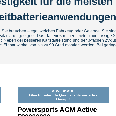
tigkeit für die meisten 
zeitbatterieanwendunge
 Sie brauchen – egal welches Fahrzeug oder Gelände. Sie sind für
tzmäher geeignet. Das Batteriesortiment bietet zuverlässige 
ält. Neben der besseren Kaltstartleistung und der 3-fachen Zyk
Einbauwinkel von bis zu 90 Grad montiert werden. Bei geringer 
ABVERKAUF
Gleichbleibende Qualität - Verändertes
Design!
Powersports AGM Active