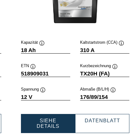
Kapazität
Kaltstartstrom (CCA)
ckinfo
Quickinfo
Quickinfo
18 Ah
310 A
ETN
Kurzbezeichnung
fo
Quickinfo
Quickinfo
518909031
TX20H (FA)
Spannung
Abmaße (B/L/H)
o
Quickinfo
Quickinfo
12 V
176/89/154
SIEHE
DATENBLATT
PORTS
POWERSPORTS
POWERSPOR
DETAILS
AGM
AGM
ACTIVE
ACTIVE