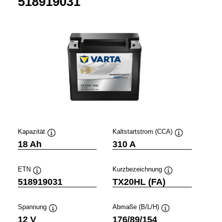
518919031
Kapazität
Kaltstartstrom (CCA)
Quickinfo
Quickinfo
18 Ah
310 A
ETN
Kurzbezeichnung
Quickinfo
Quickinfo
518919031
TX20HL (FA)
Spannung
Abmaße (B/L/H)
Quickinfo
Quickinfo
12 V
176/89/154