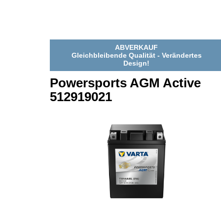
521909033
52190903
ABVERKAUF
Gleichbleibende Qualität - Verändertes
Design!
Powersports AGM Active
512919021