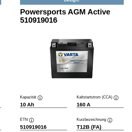
Design!
Powersports AGM Active
510919016
Kapazität
Kaltstartstrom (CCA)
ckinfo
Quickinfo
Quickinfo
10 Ah
160 A
ETN
Kurzbezeichnung
fo
Quickinfo
Quickinfo
510919016
T12B (FA)