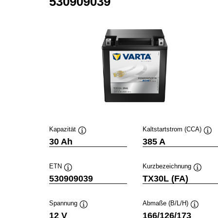
530909039
Kapazität
Kaltstartstrom (CCA)
Quickinfo
Qui
30 Ah
385 A
ETN
Kurzbezeichnung
Quickinfo
Quickin
530909039
TX30L (FA)
Spannung
Abmaße (B/L/H)
Quickinfo
Quickinf
12 V
166/126/173