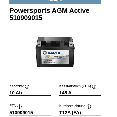
Design!
Powersports AGM Active
510909015
Kapazität
Kaltstartstrom (CCA)
Quickinfo
Quickinfo
10 Ah
145 A
ETN
Kurzbezeichnung
Quickinfo
Quickinfo
510909015
T12A (FA)