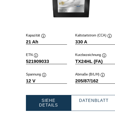
Kapazität
Kaltstartstrom (CCA)
Quickinfo
Qui
21 Ah
330 A
ETN
Kurzbezeichnung
Quickinfo
Quickin
521909033
TX24HL (FA)
Spannung
Abmaße (B/L/H)
Quickinfo
Quickinf
12 V
205/87/162
SIEHE
DATENBLATT
POWERSPORTS
POWERS
DETAILS
AGM
AGM
ACTIVE
ACTIVE