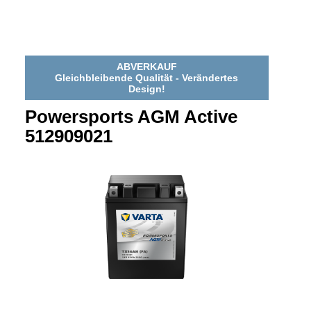
518909022
518909022
ABVERKAUF
Gleichbleibende Qualität - Verändertes
Design!
Powersports AGM Active
512909021