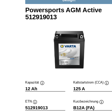
Design!
Powersports AGM Active
512919013
Kapazität
Kaltstartstrom (CCA)
Quickinfo
Qui
12 Ah
125 A
ETN
Kurzbezeichnung
Quickinfo
Quickin
512919013
B12A (FA)