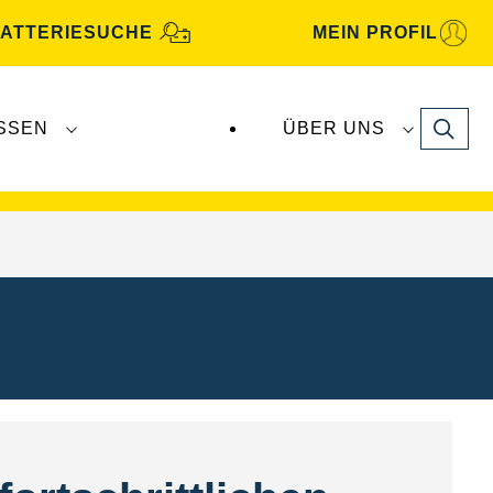
ATTERIESUCHE
MEIN PROFIL
Search
SSEN
ÜBER UNS
ugbatterien werden von
Clarios
produziert und