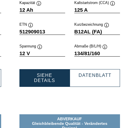
Kapazität
Kaltstartstrom (CCA)
ckinfo
Quickinfo
Quickinfo
12 Ah
125 A
ETN
Kurzbezeichnung
fo
Quickinfo
Quickinfo
512909013
B12AL (FA)
Spannung
Abmaße (B/L/H)
o
Quickinfo
Quickinfo
12 V
134/81/160
SIEHE
DATENBLATT
PORTS
POWERSPORTS
POWERSPOR
DETAILS
AGM
AGM
ACTIVE
ACTIVE
1
512909013
512909013
ABVERKAUF
Gleichbleibende Qualität - Verändertes