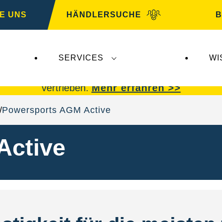
E UNS
HÄNDLERSUCHE
B
SERVICES
WI
 Insolvenz der
Varta AG
betroffen. VARTA Fahrze
vertrieben.
Mehr erfahren >>
Powersports AGM Active
Active