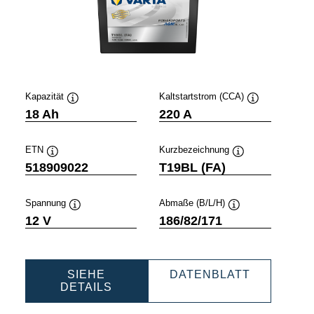
Kapazität
Kaltstartstrom (CCA)
Quickinfo
Quickinfo
18 Ah
220 A
ETN
Kurzbezeichnung
Quickinfo
Quickinfo
518909022
T19BL (FA)
Spannung
Abmaße (B/L/H)
Quickinfo
Quickinfo
12 V
186/82/171
SIEHE
DATENBLATT
TS
POWERSPORTS
POWERSPORTS
DETAILS
AGM
AGM
ACTIVE
ACTIVE