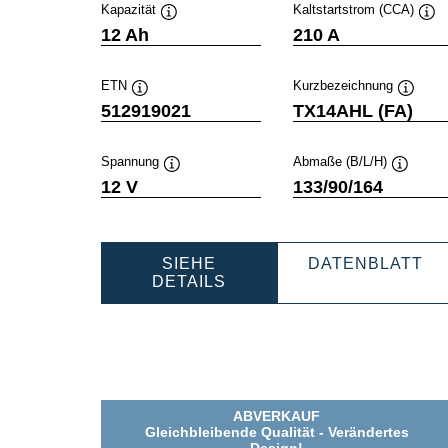
Kapazität
Kaltstartstrom (CCA)
Quickinfo
Qui
12 Ah
210 A
ETN
Kurzbezeichnung
Quickinfo
Quickin
512919021
TX14AHL (FA)
Spannung
Abmaße (B/L/H)
Quickinfo
Quickinf
12 V
133/90/164
SIEHE
DATENBLATT
POWERSPORTS
POWERS
DETAILS
AGM
AGM
ACTIVE
ACTIVE
512919021
51291902
ABVERKAUF
Gleichbleibende Qualität - Verändertes