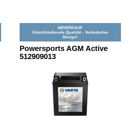
3
518909031
518909031
ABVERKAUF
Gleichbleibende Qualität - Verändertes
Design!
Powersports AGM Active
512909013