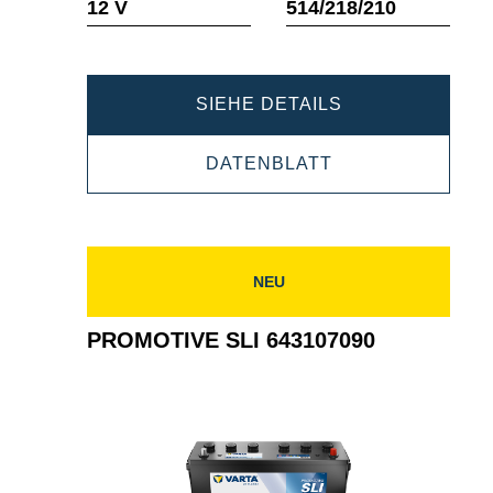
12 V
514/218/210
PROMOTIVE
SIEHE DETAILS
SLI
PROMOTIVE
DATENBLATT
643033095
SLI
643033095
NEU
PROMOTIVE SLI 643107090