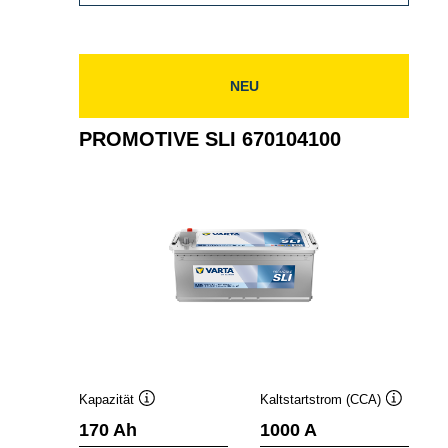
SLI
654011115
NEU
PROMOTIVE SLI 670104100
Kapazität
Kaltstartstrom (CCA)
Quickinfo
Quickinfo
170 Ah
1000 A