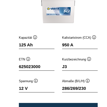
Kapazität
Kaltstartstrom (CCA)
Quickinfo
Quickinfo
125 Ah
950 A
ETN
Kurzbezeichnung
Quickinfo
Quickinfo
625023000
J3
Spannung
Abmaße (B/L/H)
Quickinfo
Quickinfo
12 V
286/269/230