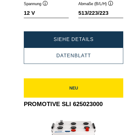
Spannung
Abmaße (B/L/H)
Quickinfo
Quickinfo
12 V
513/223/223
PROMOTIVE
SIEHE DETAILS
SLI
PROMOTIVE
DATENBLATT
655013090
SLI
655013090
NEU
PROMOTIVE SLI 625023000