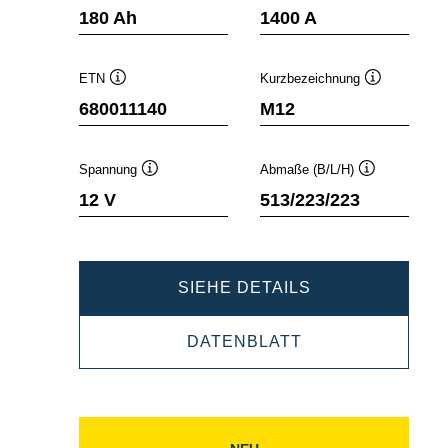
Quickinfo
Quickinfo
180 Ah
1400 A
ETN
Kurzbezeichnung
Quickinfo
Quickinfo
680011140
M12
Spannung
Abmaße (B/L/H)
Quickinfo
Quickinfo
12 V
513/223/223
PROMOTIVE
SIEHE DETAILS
SLI
PROMOTIVE
DATENBLATT
680011140
SLI
680011140