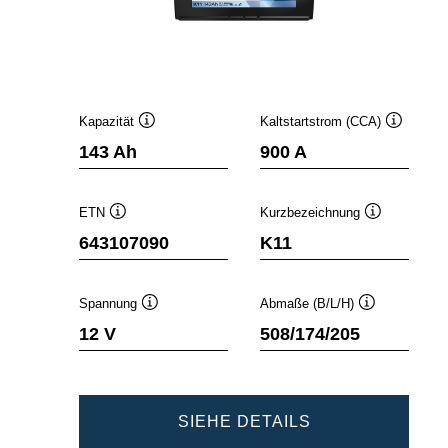
Kapazität
Kaltstartstrom (CCA)
Quickinfo
Quickinfo
143 Ah
900 A
ETN
Kurzbezeichnung
Quickinfo
Quickinfo
643107090
K11
Spannung
Abmaße (B/L/H)
Quickinfo
Quickinfo
12 V
508/174/205
PROMOTIVE
SIEHE DETAILS