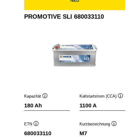
NEU
PROMOTIVE SLI 680033110
Kapazität
Kaltstartstrom (CCA)
Quickinfo
Quickinfo
180 Ah
1100 A
ETN
Kurzbezeichnung
Quickinfo
Quickinfo
680033110
M7