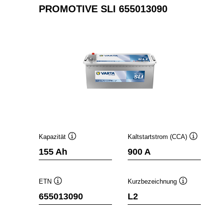
PROMOTIVE SLI 655013090
Kapazität
Kaltstartstrom (CCA)
Quickinfo
Quickinfo
155 Ah
900 A
ETN
Kurzbezeichnung
Quickinfo
Quickinfo
655013090
L2