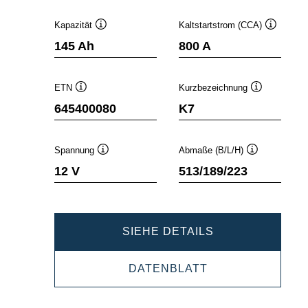
Kapazität
Kaltstartstrom (CCA)
Quickinfo
Quickinfo
145 Ah
800 A
ETN
Kurzbezeichnung
Quickinfo
Quickinfo
645400080
K7
Spannung
Abmaße (B/L/H)
Quickinfo
Quickinfo
12 V
513/189/223
PROMOTIVE
SIEHE DETAILS
SLI
PROMOTIVE
DATENBLATT
645400080
SLI
645400080