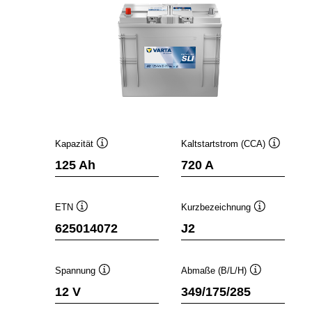
Kapazität
Kaltstartstrom (CCA)
Quickinfo
Quickinfo
125 Ah
720 A
ETN
Kurzbezeichnung
Quickinfo
Quickinfo
625014072
J2
Spannung
Abmaße (B/L/H)
Quickinfo
Quickinfo
12 V
349/175/285