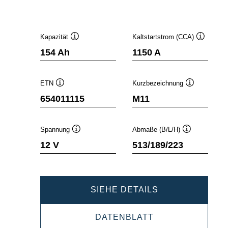
Kapazität
Kaltstartstrom (CCA)
Quickinfo
Quickinfo
154 Ah
1150 A
ETN
Kurzbezeichnung
Quickinfo
Quickinfo
654011115
M11
Spannung
Abmaße (B/L/H)
Quickinfo
Quickinfo
12 V
513/189/223
PROMOTIVE
SIEHE DETAILS
SLI
PROMOTIVE
DATENBLATT
654011115