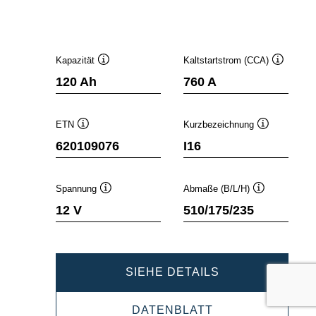
Kapazität
Kaltstartstrom (CCA)
Quickinfo
Quickinfo
120 Ah
760 A
ETN
Kurzbezeichnung
Quickinfo
Quickinfo
620109076
I16
Spannung
Abmaße (B/L/H)
Quickinfo
Quickinfo
12 V
510/175/235
PROMOTIVE
SIEHE DETAILS
SLI
PROMOTIVE
DATENBLATT
620109076