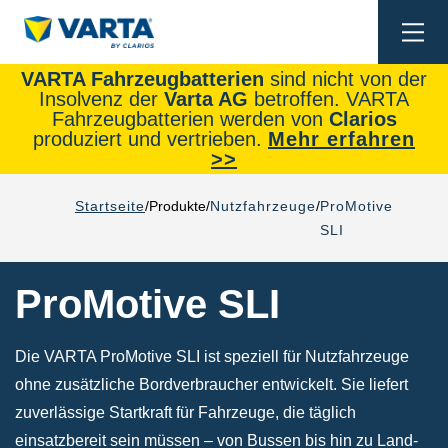
Togg
navi
VARTA Fahrzeugbatterien
sind nicht von der
Insolvenz der
Varta AG
betroffen. VARTA
Fahrzeugbatterien werden von
Clarios
produziert und vertrieben.
Mehr erfahren
>>
Startseite
Produkte
Nutzfahrzeuge
ProMotive
SLI
ProMotive SLI
Die VARTA ProMotive SLI ist speziell für Nutzfahrzeuge
ohne zusätzliche Bordverbraucher entwickelt. Sie liefert
zuverlässige Startkraft für Fahrzeuge, die täglich
einsatzbereit sein müssen – von Bussen bis hin zu Land-