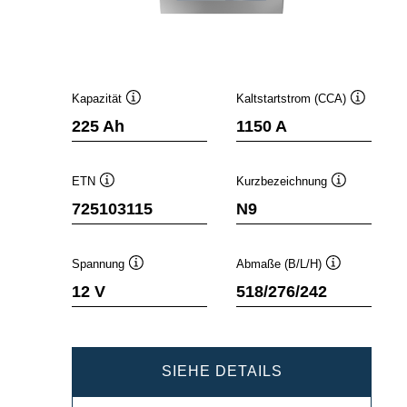
Kapazität
Kaltstartstrom (CCA)
Quickinfo
Quickinfo
225 Ah
1150 A
ETN
Kurzbezeichnung
Quickinfo
Quickinfo
725103115
N9
Spannung
Abmaße (B/L/H)
Quickinfo
Quickinfo
12 V
518/276/242
PROMOTIVE
SIEHE DETAILS
SLI