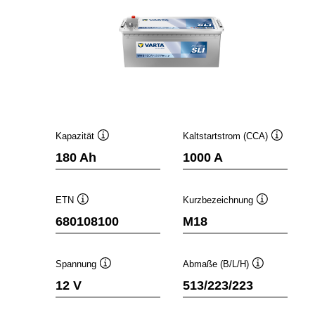
Kapazität
Kaltstartstrom (CCA)
Quickinfo
Quickinfo
180 Ah
1000 A
ETN
Kurzbezeichnung
Quickinfo
Quickinfo
680108100
M18
Spannung
Abmaße (B/L/H)
Quickinfo
Quickinfo
12 V
513/223/223