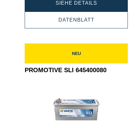
PROMOTIVE
SIEHE DETAILS
SLI
PROMOTIVE
DATENBLATT
625023000
SLI
625023000
NEU
PROMOTIVE SLI 645400080