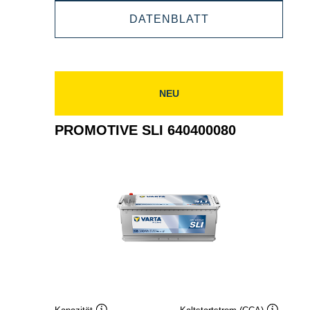
SLI
PROMOTIVE
DATENBLATT
643107090
SLI
643107090
NEU
PROMOTIVE SLI 640400080