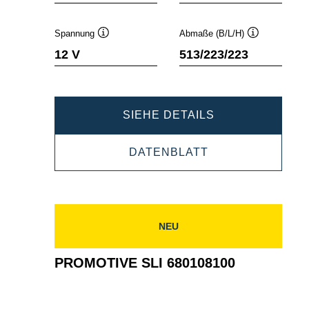
Spannung
Abmaße (B/L/H)
Quickinfo
Quickinfo
12 V
513/223/223
PROMOTIVE
SIEHE DETAILS
SLI
PROMOTIVE
DATENBLATT
680033110
SLI
680033110
NEU
PROMOTIVE SLI 680108100