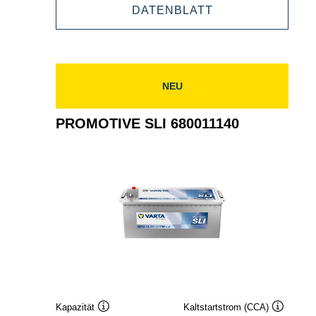
PROMOTIVE
DATENBLATT
725103115
SLI
725103115
NEU
PROMOTIVE SLI 680011140
Kapazität
Kaltstartstrom (CCA)