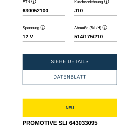
ETN
Kurzbezeichnung
Quickinfo
Quickinfo
630052100
J10
Spannung
Abmaße (B/L/H)
Quickinfo
Quickinfo
12 V
514/175/210
PROMOTIVE
SIEHE DETAILS
SLI
PROMOTIVE
DATENBLATT
630052100
SLI
630052100
NEU
PROMOTIVE SLI 643033095