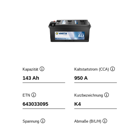
Kapazität
Kaltstartstrom (CCA)
Quickinfo
Quickinfo
143 Ah
950 A
ETN
Kurzbezeichnung
Quickinfo
Quickinfo
643033095
K4
Spannung
Abmaße (B/L/H)
Quickinfo
Quickinfo