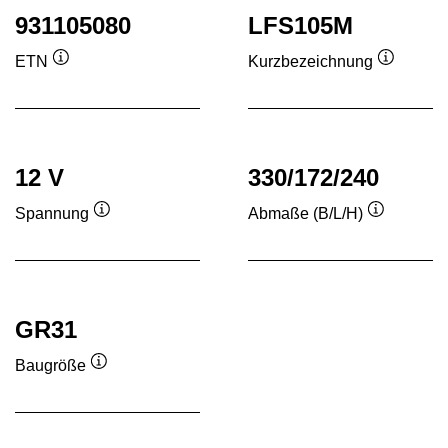
931105080
LFS105M
ETN
Kurzbezeichnung
Quickinfo
Quickinf
12 V
330/172/240
Spannung
Abmaße (B/L/H)
Quickinfo
Quickinfo
GR31
Baugröße
Quickinfo