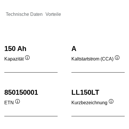
Technische Daten
Vorteile
150 Ah
A
Kapazität
Kaltstartstrom (CCA)
Quickinfo
Quick
850150001
LL150LT
ETN
Kurzbezeichnung
Quickinfo
Quickinf