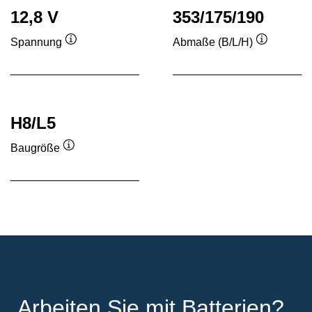
12,8 V
353/175/190
Spannung
Abmaße (B/L/H)
Quickinfo
Quickinfo
H8/L5
Baugröße
Quickinfo
Arbeiten Sie mit Batterien?