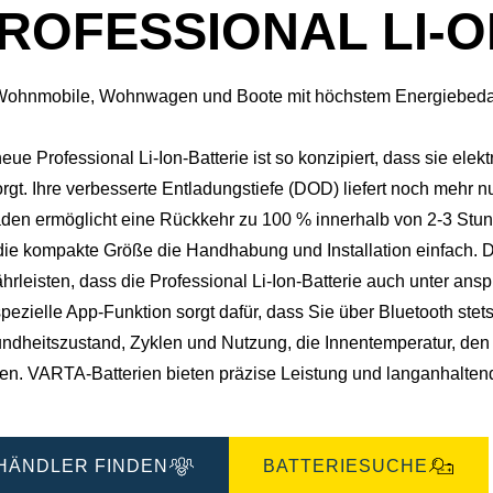
ROFESSIONAL LI-O
Wohnmobile, Wohnwagen und Boote mit höchstem Energiebeda
eue Professional Li-Ion-Batterie ist so konzipiert, dass sie ele
rgt. Ihre verbesserte Entladungstiefe (DOD) liefert noch mehr 
aden ermöglicht eine Rückkehr zu 100 % innerhalb von 2-3 Stun
die kompakte Größe die Handhabung und Installation einfach. D
rleisten, dass die Professional Li-Ion-Batterie auch unter ansp
pezielle App-Funktion sorgt dafür, dass Sie über Bluetooth ste
ndheitszustand, Zyklen und Nutzung, die Innentemperatur, den 
en.​ VARTA-Batterien bieten präzise Leistung und langanhaltend
HÄNDLER FINDEN
BATTERIESUCHE