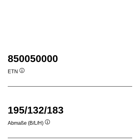
850050000
ETN
Quickinfo
195/132/183
Abmaße (B/L/H)
Quickinfo