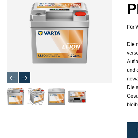
P
Für 
Die n
verso
Aufl
und 
gewäh
Die s
Gesu
bleib