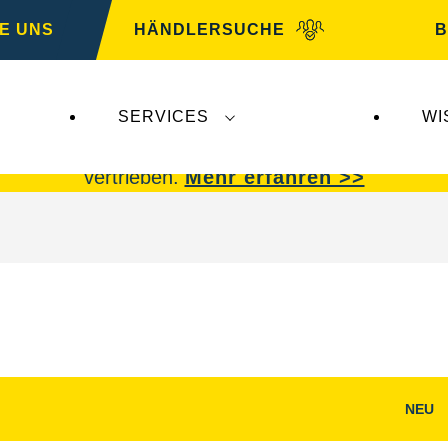
E UNS
HÄNDLERSUCHE
B
SERVICES
WI
 Insolvenz der
Varta AG
betroffen. VARTA Fahrze
vertrieben.
Mehr erfahren >>
NEU
g
Bilddialog
öffnen