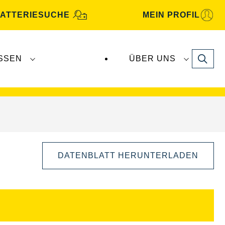
ATTERIESUCHE
MEIN PROFIL
Search
SSEN
ÜBER UNS
ugbatterien werden von
Clarios
produziert und
DATENBLATT HERUNTERLADEN
Bilddialog
öffnen