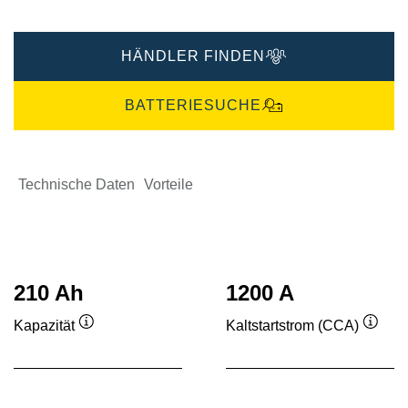
HÄNDLER FINDEN
BATTERIESUCHE
Technische Daten
Vorteile
210 Ah
1200 A
Kapazität
Kaltstartstrom (CCA)
Quickinfo
Quick