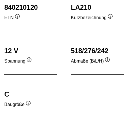
840210120
LA210
ETN
Kurzbezeichnung
Quickinfo
Quickinf
12 V
518/276/242
Spannung
Abmaße (B/L/H)
Quickinfo
Quickinfo
C
Baugröße
Quickinfo