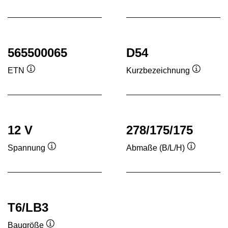
Quickinfo
Quick
565500065
D54
ETN
Kurzbezeichnung
Quickinfo
Quickinf
12 V
278/175/175
Spannung
Abmaße (B/L/H)
Quickinfo
Quickinfo
T6/LB3
Baugröße