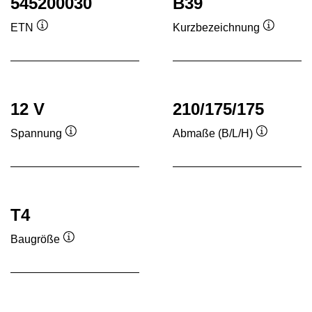
545200030
B39
ETN
Kurzbezeichnung
Quickinfo
Quickinf
12 V
210/175/175
Spannung
Abmaße (B/L/H)
Quickinfo
Quickinfo
T4
Baugröße
Quickinfo