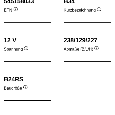
545158033
B34
ETN
Kurzbezeichnung
Quickinfo
Quickinf
12 V
238/129/227
Spannung
Abmaße (B/L/H)
Quickinfo
Quickinfo
B24RS
Baugröße
Quickinfo