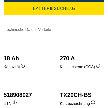
BATTERIESUCHE
Technische Daten
Vorteile
18 Ah
270 A
Kapazität
Kaltstartstrom (CCA)
Quickinfo
Quick
518908027
TX20CH-BS
ETN
Kurzbezeichnung
Quickinfo
Quickinf