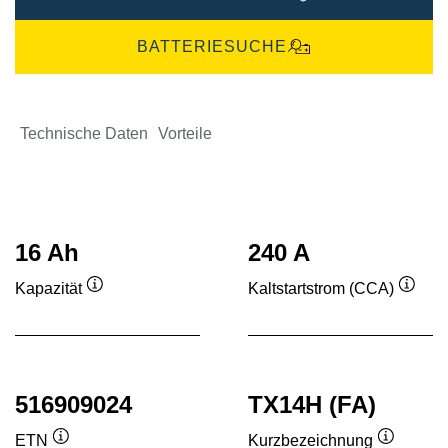
BATTERIESUCHE
Technische Daten
Vorteile
16 Ah
240 A
Kapazität
Kaltstartstrom (CCA)
Quickinfo
Quick
516909024
TX14H (FA)
ETN
Kurzbezeichnung