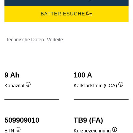
BATTERIESUCHE
Technische Daten
Vorteile
9 Ah
100 A
Kapazität
Kaltstartstrom (CCA)
Quickinfo
Quick
509909010
TB9 (FA)
ETN
Kurzbezeichnung