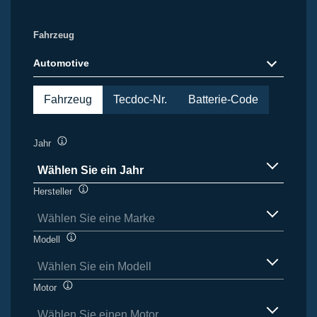
Fahrzeug
Automotive
Fahrzeug
Tecdoc-Nr.
Batterie-Code
Jahr
Quickinfo
Wählen Sie ein Jahr
Verfügbare
Hersteller
Quickinfo
Artikel
Wählen Sie eine Marke
Verfügbare
Modell
Quickinfo
Artikel
Wählen Sie ein Modell
Verfügbare
Motor
Quickinfo
Artikel
Wählen Sie einen Motor