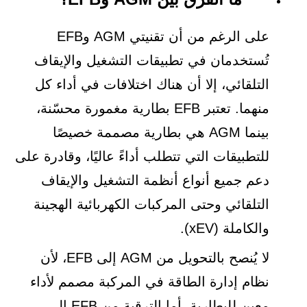
على الرغم من أن تقنيتي AGM وEFB
تُستخدمان في تطبيقات التشغيل والإيقاف
التلقائي، إلا أن هناك اختلافات في أداء كل
منهما. تعتبر EFB بطارية مغمورة محسّنة،
بينما AGM هي بطارية مصممة خصيصًا
للتطبيقات التي تتطلب أداءً عاليًا، وقادرة على
دعم جميع أنواع أنظمة التشغيل والإيقاف
التلقائي وحتى المركبات الكهربائية الهجينة
والكاملة (xEV).
لا يُنصح بالتحويل من AGM إلى EFB، لأن
نظام إدارة الطاقة في المركبة مصمم لأداء
معين للبطارية. أما الترقية من EFB إلى