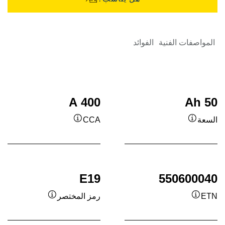
المواصفات الفنية
الفوائد
400 A
50 Ah
السعة
CCA
تلميح
تلميح
/
/
معلومة
معلومة
مساعدة
مساعدة
E19
550600040
ETN
رمز المختصر
تلميح
تلميح
/
/
معلومة
معلومة