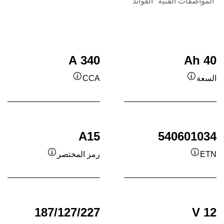
المواصفات الفنية
الفوائد
340 A
40 Ah
السعة
CCA
تلميح
تلميح
/
/
معلومة
معلومة
مساعدة
مساعدة
A15
540601034
ETN
رمز المختصر
تلميح
تلميح
/
/
معلومة
معلومة
مساعدة
مساعدة
187/127/227
12 V