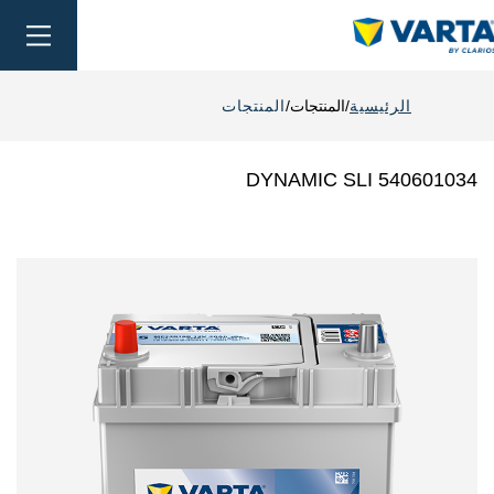
oggle
ation
الرئيسية
المنتجات
المنتجات
DYNAMIC SLI 540601034