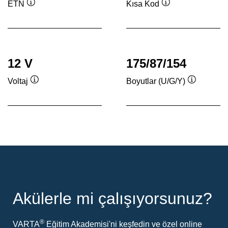
ETN
Kısa Kod
Verktygstips
Verktygstips
12 V
175/87/154
Voltaj
Boyutlar (U/G/Y)
Verktygstips
Verktygsti
Akülerle mi çalışıyorsunuz?
®
VARTA
Eğitim Akademisi'ni keşfedin ve özel online