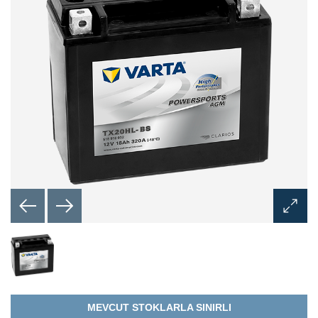
Görünt
Aç
İletişim
Kutusu
MEVCUT STOKLARLA SINIRLI