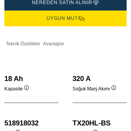
NEREDEN SATIN ALINIR
UYGUN MU?
Teknik Özellikler
Avantajlar
18 Ah
320 A
Kapasite
Soğuk Marş Akımı
Verktygstips
Verktygs
518918032
TX20HL-BS