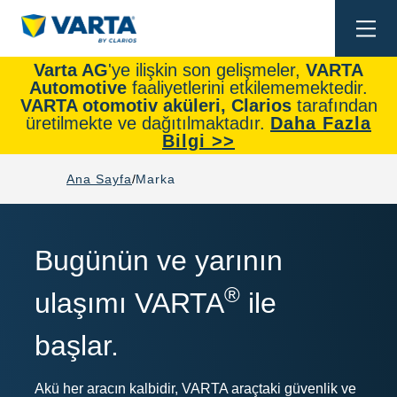
Togg
navi
Varta AG
'ye ilişkin son gelişmeler,
VARTA
Automotive
faaliyetlerini etkilememektedir.
VARTA otomotiv aküleri, Clarios
tarafından
üretilmekte ve dağıtılmaktadır.
Daha Fazla
Bilgi >>
Ana Sayfa
Marka
Bugünün ve yarının
®
ulaşımı VARTA
ile
başlar.
Akü her aracın kalbidir, VARTA araçtaki güvenlik ve