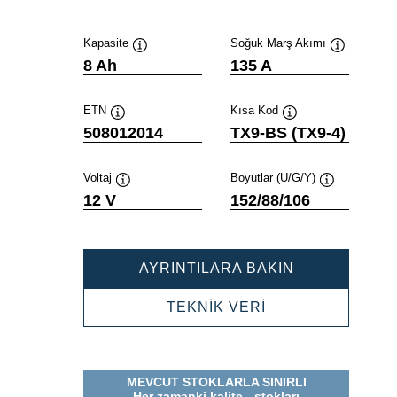
Kapasite
Soğuk Marş Akımı
Verktygstips
Verktygstip
8 Ah
135 A
ETN
Kısa Kod
Verktygstips
Verktygstips
508012014
TX9-BS (TX9-4)
Voltaj
Boyutlar (U/G/Y)
Verktygstips
Verktygstips
12 V
152/88/106
POWERSPOR
AYRINTILARA BAKIN
AGM
508012014
POWERSPORTS
TEKNİK VERİ
AGM
508012014
MEVCUT STOKLARLA SINIRLI
Her zamanki kalite - stokları