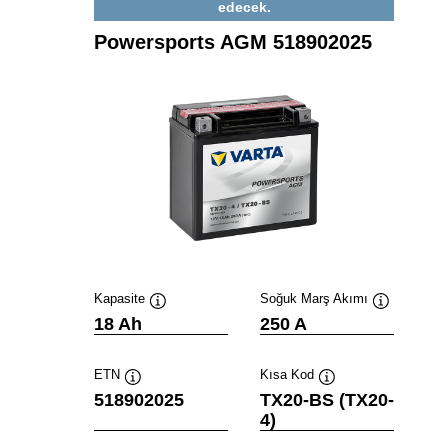
edecek.
Powersports AGM 518902025
Kapasite
Soğuk Marş Akımı
Verktygstips
Verktygstip
18 Ah
250 A
ETN
Kısa Kod
Verktygstips
Verktygstips
518902025
TX20-BS (TX20-
4)