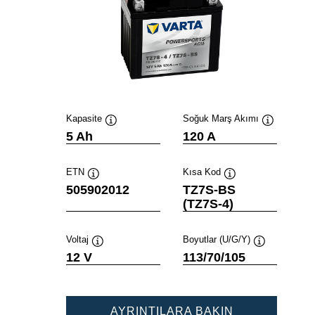
Kapasite
Soğuk Marş Akımı
Verktygstips
Verktygstip
5 Ah
120 A
ETN
Kısa Kod
Verktygstips
Verktygstips
505902012
TZ7S-BS
(TZ7S-4)
Voltaj
Boyutlar (U/G/Y)
Verktygstips
Verktygstips
12 V
113/70/105
POWERSPOR
AYRINTILARA BAKIN