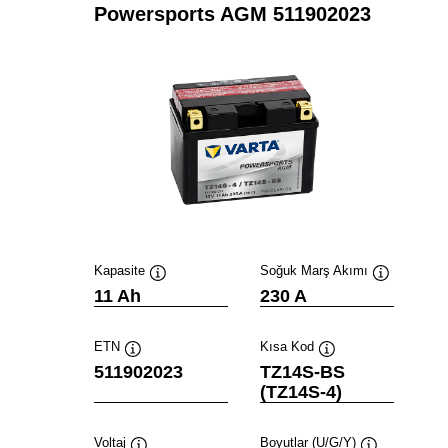
Powersports AGM 511902023
Kapasite
Soğuk Marş Akımı
Verktygstips
Verktygstip
11 Ah
230 A
ETN
Kısa Kod
Verktygstips
Verktygstips
511902023
TZ14S-BS
(TZ14S-4)
Voltaj
Boyutlar (U/G/Y)