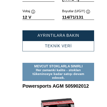
Voltaj
Boyutlar (U/G/Y)
Verktygstips
Verktygstips
12 V
114/71/131
POWERSPOR
AYRINTILARA BAKIN
AGM
506014010
POWERSPORTS
TEKNİK VERİ
AGM
506014010
MEVCUT STOKLARLA SINIRLI
Her zamanki kalite - stokları
tükeninceye kadar satışı devam
edecek.
Powersports AGM 505902012