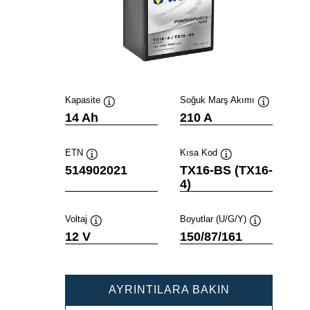
Kapasite
Soğuk Marş Akımı
Verktygstips
Verktygstip
14 Ah
210 A
ETN
Kısa Kod
Verktygstips
Verktygstips
514902021
TX16-BS (TX16-
4)
Voltaj
Boyutlar (U/G/Y)
Verktygstips
Verktygstips
12 V
150/87/161
POWERSPOR
AYRINTILARA BAKIN
AGM