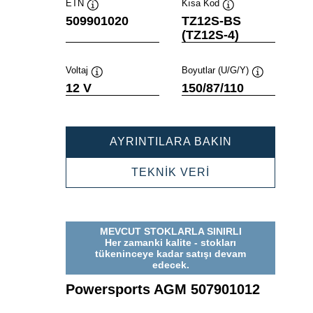
ETN
Kısa Kod
Verktygstips
Verktygstips
509901020
TZ12S-BS
(TZ12S-4)
Voltaj
Boyutlar (U/G/Y)
Verktygstips
Verktygstips
12 V
150/87/110
POWERSPOR
AYRINTILARA BAKIN
AGM
509901020
POWERSPORTS
TEKNİK VERİ
AGM
509901020
MEVCUT STOKLARLA SINIRLI
Her zamanki kalite - stokları
tükeninceye kadar satışı devam
edecek.
Powersports AGM 507901012