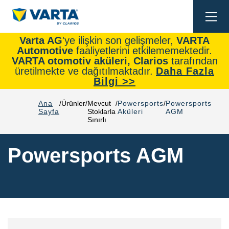
Togg
navi
Varta AG
'ye ilişkin son gelişmeler,
VARTA
Automotive
faaliyetlerini etkilememektedir.
VARTA otomotiv aküleri, Clarios
tarafından
üretilmekte ve dağıtılmaktadır.
Daha Fazla
Bilgi >>
Ana
Ürünler
Mevcut
Powersports
Powersports
Sayfa
Stoklarla
Aküleri
AGM
Sınırlı
Powersports AGM