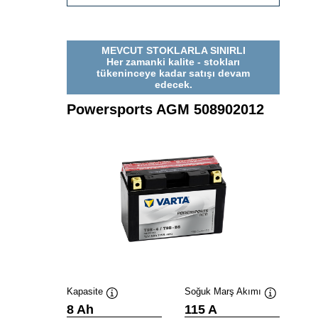
AGM
511901016
MEVCUT STOKLARLA SINIRLI
Her zamanki kalite - stokları
tükeninceye kadar satışı devam
edecek.
Powersports AGM 508902012
Kapasite
Soğuk Marş Akımı
Verktygstips
Verktygstip
8 Ah
115 A