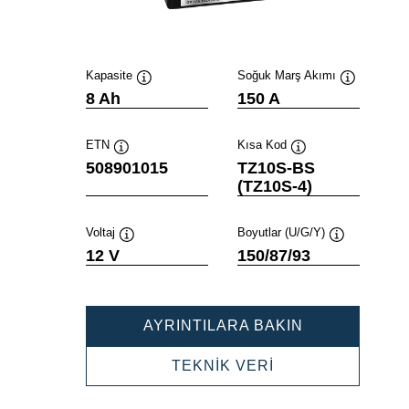
Kapasite
Soğuk Marş Akımı
Verktygstips
Verktygstip
8 Ah
150 A
ETN
Kısa Kod
Verktygstips
Verktygstips
508901015
TZ10S-BS
(TZ10S-4)
Voltaj
Boyutlar (U/G/Y)
Verktygstips
Verktygstips
12 V
150/87/93
POWERSPOR
AYRINTILARA BAKIN
AGM
508901015
POWERSPORTS
TEKNİK VERİ
AGM
508901015