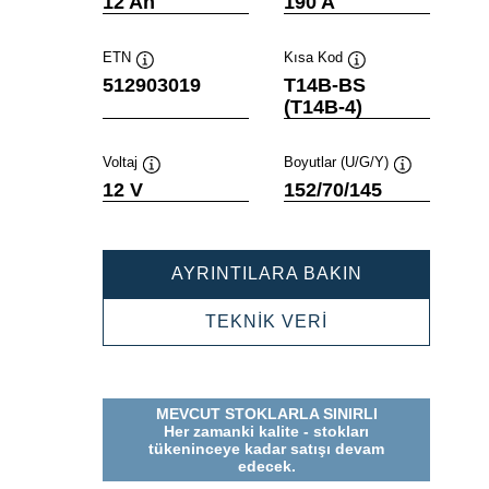
12 Ah
190 A
ETN
Kısa Kod
Verktygstips
Verktygstips
512903019
T14B-BS
(T14B-4)
Voltaj
Boyutlar (U/G/Y)
Verktygstips
Verktygstips
12 V
152/70/145
POWERSPOR
AYRINTILARA BAKIN
AGM
512903019
POWERSPORTS
TEKNİK VERİ
AGM
512903019
MEVCUT STOKLARLA SINIRLI
Her zamanki kalite - stokları
tükeninceye kadar satışı devam
edecek.