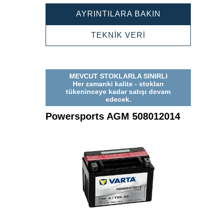
POWERSPOR
AYRINTILARA BAKIN
AGM
507901012
POWERSPORTS
TEKNİK VERİ
AGM
507901012
MEVCUT STOKLARLA SINIRLI
Her zamanki kalite - stokları
tükeninceye kadar satışı devam
edecek.
Powersports AGM 508012014