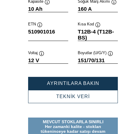
Kapasite
Soğuk Marş Akımı
Verktygstips
Verktygstip
10 Ah
160 A
ETN
Kısa Kod
Verktygstips
Verktygstips
510901016
T12B-4 (T12B-
BS)
Voltaj
Boyutlar (U/G/Y)
Verktygstips
Verktygstips
12 V
151/70/131
POWERSPOR
AYRINTILARA BAKIN
AGM
510901016
POWERSPORTS
TEKNİK VERİ
AGM
510901016
MEVCUT STOKLARLA SINIRLI
Her zamanki kalite - stokları
tükeninceye kadar satışı devam