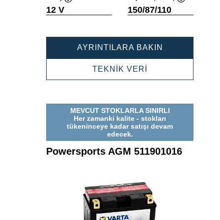
Verktygstips
Verktygstips
12 V
150/87/110
POWERSPOR
AYRINTILARA BAKIN
AGM
511902023
POWERSPORTS
TEKNİK VERİ
AGM
511902023
MEVCUT STOKLARLA SINIRLI
Her zamanki kalite - stokları
tükeninceye kadar satışı devam
edecek.
Powersports AGM 511901016