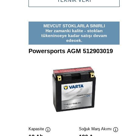
TEKNİK VERİ
AGM
512014020
MEVCUT STOKLARLA SINIRLI
Her zamanki kalite - stokları
tükeninceye kadar satışı devam
edecek.
Powersports AGM 512903019
Kapasite
Soğuk Marş Akımı
Verktygstips
Verktygstip