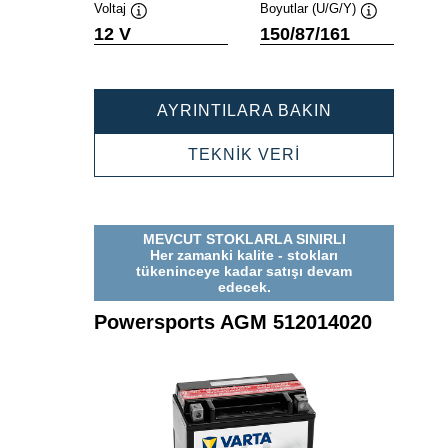
Voltaj
Boyutlar (U/G/Y)
Verktygstips
Verktygstips
12 V
150/87/161
POWERSPOR
AYRINTILARA BAKIN
AGM
514901021
POWERSPORTS
TEKNİK VERİ
AGM
514901021
MEVCUT STOKLARLA SINIRLI
Her zamanki kalite - stokları
tükeninceye kadar satışı devam
edecek.
Powersports AGM 512014020