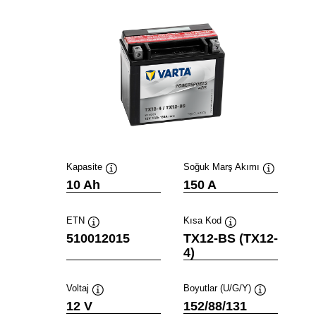
Kapasite
Soğuk Marş Akımı
Verktygstips
Verktygstip
10 Ah
150 A
ETN
Kısa Kod
Verktygstips
Verktygstips
510012015
TX12-BS (TX12-
4)
Voltaj
Boyutlar (U/G/Y)
Verktygstips
Verktygstips
12 V
152/88/131