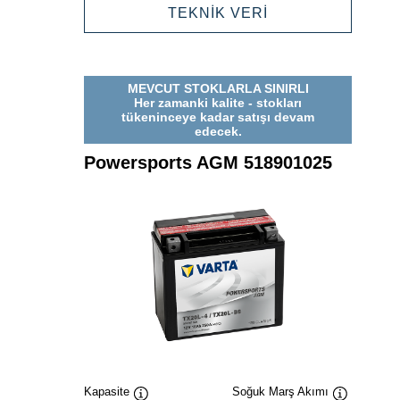
514902021
POWERSPORTS
TEKNİK VERİ
AGM
514902021
MEVCUT STOKLARLA SINIRLI
Her zamanki kalite - stokları
tükeninceye kadar satışı devam
edecek.
Powersports AGM 518901025
Kapasite
Soğuk Marş Akımı