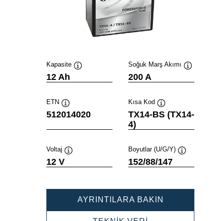
Kapasite
Soğuk Marş Akımı
Verktygstips
Verktygstip
12 Ah
200 A
ETN
Kısa Kod
Verktygstips
Verktygstips
512014020
TX14-BS (TX14-
4)
Voltaj
Boyutlar (U/G/Y)
Verktygstips
Verktygstips
12 V
152/88/147
POWERSPOR
AYRINTILARA BAKIN
AGM
512014020
POWERSPORTS