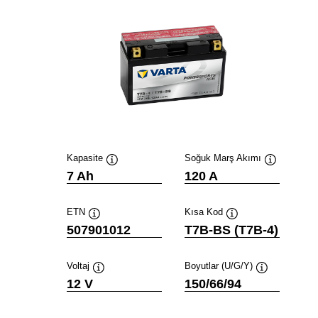
Kapasite
Soğuk Marş Akımı
Verktygstips
Verktygstip
7 Ah
120 A
ETN
Kısa Kod
Verktygstips
Verktygstips
507901012
T7B-BS (T7B-4)
Voltaj
Boyutlar (U/G/Y)
Verktygstips
Verktygstips
12 V
150/66/94