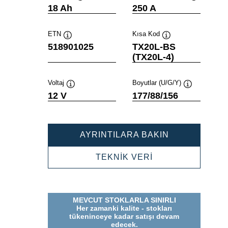
Verktygstips
Verktygstip
18 Ah
250 A
ETN
Kısa Kod
Verktygstips
Verktygstips
518901025
TX20L-BS
(TX20L-4)
Voltaj
Boyutlar (U/G/Y)
Verktygstips
Verktygstips
12 V
177/88/156
POWERSPOR
AYRINTILARA BAKIN
AGM
518901025
POWERSPORTS
TEKNİK VERİ
AGM
518901025
MEVCUT STOKLARLA SINIRLI
Her zamanki kalite - stokları
tükeninceye kadar satışı devam
edecek.