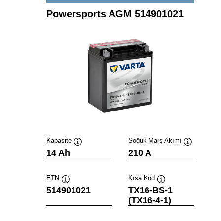
Powersports AGM 514901021
Kapasite
Soğuk Marş Akımı
Verktygstips
Verktygstip
14 Ah
210 A
ETN
Kısa Kod
Verktygstips
Verktygstips
514901021
TX16-BS-1
(TX16-4-1)