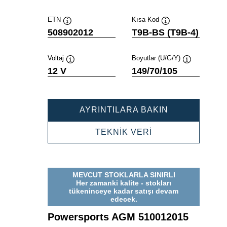
ETN
Kısa Kod
Verktygstips
Verktygstips
508902012
T9B-BS (T9B-4)
Voltaj
Boyutlar (U/G/Y)
Verktygstips
Verktygstips
12 V
149/70/105
POWERSPOR
AYRINTILARA BAKIN
AGM
508902012
POWERSPORTS
TEKNİK VERİ
AGM
508902012
MEVCUT STOKLARLA SINIRLI
Her zamanki kalite - stokları
tükeninceye kadar satışı devam
edecek.
Powersports AGM 510012015