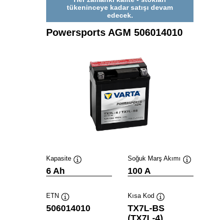
tükeninceye kadar satışı devam
edecek.
Powersports AGM 506014010
Kapasite
Soğuk Marş Akımı
Verktygstips
Verktygstip
6 Ah
100 A
ETN
Kısa Kod
Verktygstips
Verktygstips
506014010
TX7L-BS
(TX7L-4)