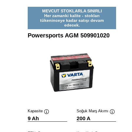
MEVCUT STOKLARLA SINIRLI
Her zamanki kalite - stokları
tükeninceye kadar satışı devam
edecek.
Powersports AGM 509901020
Kapasite
Soğuk Marş Akımı
Verktygstips
Verktygstip
9 Ah
200 A