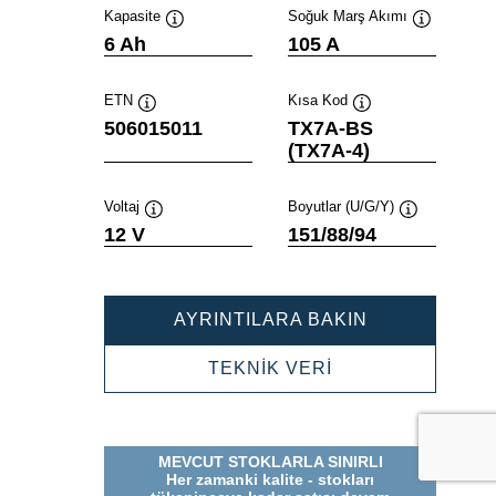
Kapasite
Soğuk Marş Akımı
Verktygstips
Verktygstip
6 Ah
105 A
ETN
Kısa Kod
Verktygstips
Verktygstips
506015011
TX7A-BS
(TX7A-4)
Voltaj
Boyutlar (U/G/Y)
Verktygstips
Verktygstips
12 V
151/88/94
POWERSPOR
AYRINTILARA BAKIN
AGM
506015011
POWERSPORTS
TEKNİK VERİ
AGM
506015011
MEVCUT STOKLARLA SINIRLI
Her zamanki kalite - stokları