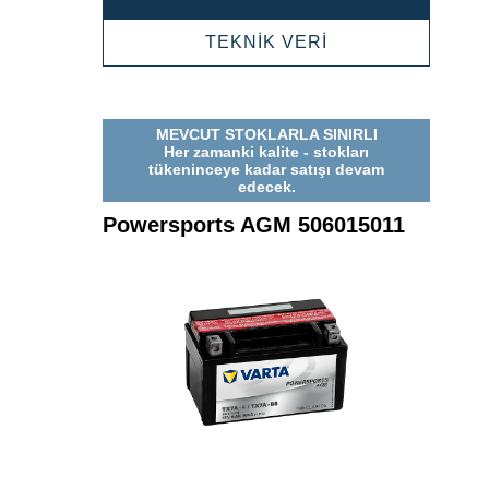
AGM
505902012
POWERSPORTS
TEKNİK VERİ
AGM
505902012
MEVCUT STOKLARLA SINIRLI
Her zamanki kalite - stokları
tükeninceye kadar satışı devam
edecek.
Powersports AGM 506015011