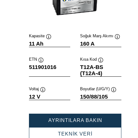
Kapasite
Soğuk Marş Akımı
Verktygstips
Verktygstip
11 Ah
160 A
ETN
Kısa Kod
Verktygstips
Verktygstips
511901016
T12A-BS
(T12A-4)
Voltaj
Boyutlar (U/G/Y)
Verktygstips
Verktygstips
12 V
150/88/105
POWERSPOR
AYRINTILARA BAKIN
AGM
511901016
POWERSPORTS
TEKNİK VERİ