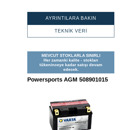
POWERSPOR
AYRINTILARA BAKIN
AGM
510012015
POWERSPORTS
TEKNİK VERİ
AGM
510012015
MEVCUT STOKLARLA SINIRLI
Her zamanki kalite - stokları
tükeninceye kadar satışı devam
edecek.
Powersports AGM 508901015