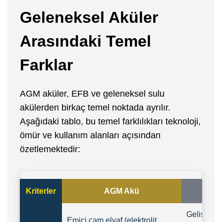
Geleneksel Aküler
Arasındaki Temel
Farklar
AGM aküler, EFB ve geleneksel sulu
akülerden birkaç temel noktada ayrılır.
Aşağıdaki tablo, bu temel farklılıkları teknoloji,
ömür ve kullanım alanları açısından
özetlemektedir:
Kriterler
AGM Akü
EFB 
Geliştirilm
Emici cam elyaf (elektrolit