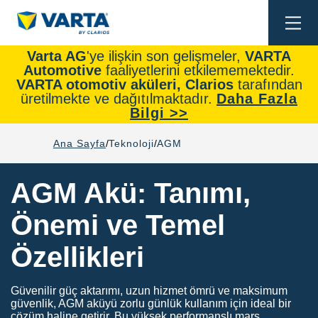
Togg
navi
Varta AG
'ye ilişkin son gelişmeler,
VARTA
Automotive
faaliyetlerini etkilememektedir.
VARTA otomotiv aküleri, Clarios
tarafından
üretilmekte ve dağıtılmaktadır.
Daha Fazla
Bilgi >>
Ana Sayfa
Teknoloji
AGM
AGM Akü: Tanımı,
Önemi ve Temel
Özellikleri
Güvenilir güç aktarımı, uzun hizmet ömrü ve maksimum
güvenlik, AGM aküyü zorlu günlük kullanım için ideal bir
çözüm haline getirir. Bu yüksek performanslı marş