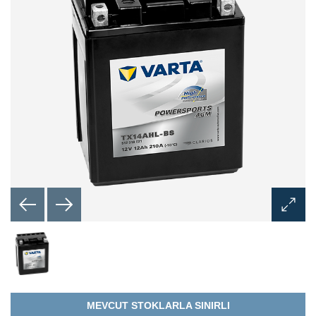
Görünt
Aç
İletişim
Kutusu
MEVCUT STOKLARLA SINIRLI