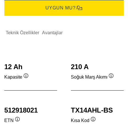
UYGUN MU?
Teknik Özellikler
Avantajlar
12 Ah
210 A
Kapasite
Soğuk Marş Akımı
Verktygstips
Verktygs
512918021
TX14AHL-BS
ETN
Kısa Kod
Verktygstips
Verktygstips