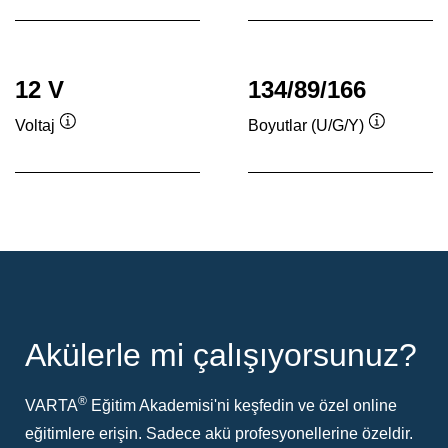
12 V
134/89/166
Voltaj
Boyutlar (U/G/Y)
Verktygstips
Verktygsti
Akülerle mi çalışıyorsunuz?
®
VARTA
Eğitim Akademisi'ni keşfedin ve özel online
eğitimlere erişin. Sadece akü profesyonellerine özeldir.