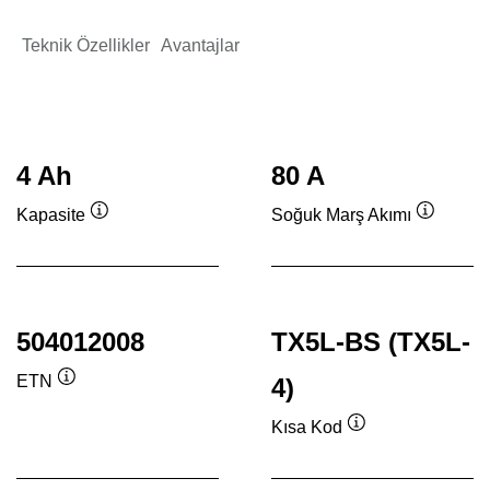
Teknik Özellikler
Avantajlar
4 Ah
80 A
Kapasite
Soğuk Marş Akımı
Verktygstips
Verktygs
504012008
TX5L-BS (TX5L-
ETN
4)
Verktygstips
Kısa Kod
Verktygstips