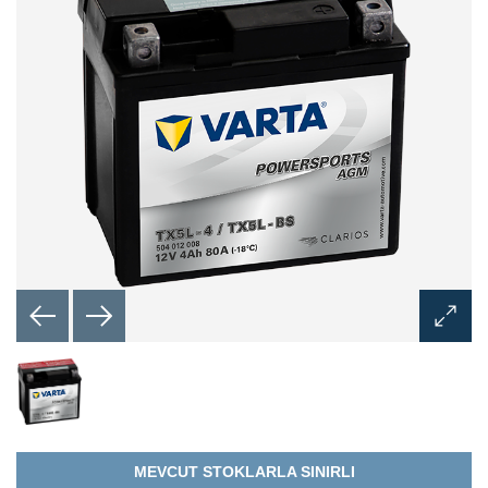
Görünt
Aç
İletişim
Kutusu
MEVCUT STOKLARLA SINIRLI