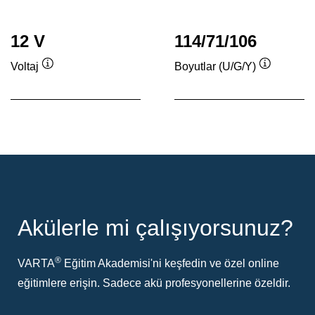
12 V
114/71/106
Voltaj
Boyutlar (U/G/Y)
Verktygstips
Verktygsti
Akülerle mi çalışıyorsunuz?
®
VARTA
Eğitim Akademisi'ni keşfedin ve özel online
eğitimlere erişin. Sadece akü profesyonellerine özeldir.