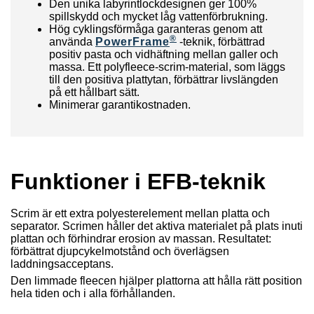
Den unika labyrintlockdesignen ger 100%
spillskydd och mycket låg vattenförbrukning.
Hög cyklingsförmåga garanteras genom att
®
använda
PowerFrame
-teknik, förbättrad
positiv pasta och vidhäftning mellan galler och
massa. Ett polyfleece-scrim-material, som läggs
till den positiva plattytan, förbättrar livslängden
på ett hållbart sätt.
Minimerar garantikostnaden.
Funktioner i EFB-teknik
Scrim är ett extra polyesterelement mellan platta och
separator. Scrimen håller det aktiva materialet på plats inuti
plattan och förhindrar erosion av massan. Resultatet:
förbättrat djupcykelmotstånd och överlägsen
laddningsacceptans.
Den limmade fleecen hjälper plattorna att hålla rätt position
hela tiden och i alla förhållanden.