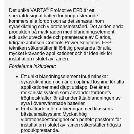
®
Det unika VARTA
ProMotive EFB är ett
specialdesignat batteri för högpresterande
kommersiella fordon och är det senaste inom
syraskiktning och vibrationsmotstånd. Det är den enda
produkten på marknaden med blandningselement,
exklusivt utvecklade och patenterade av Clarios,
tidigare Johnson Controls Power Solutions. EFB-
tekniken säkerställer tillförlitlig prestanda för alla
mycket krävande applikationer och är idealisk för
installation i slutet av ramen.
Fördelarna inkluderar:
Ett unikt blandningselement inuti minskar
syraskiktningen och är en optimal lösning för alla
applikationer med djupt utsläpp. Det är ett
mekaniskt system som använder fordonets
tröghetskrafter för att underlätta blandningen av
syra i översvämmade batterier.
Förbättrade interna fixeringar med klassens
bästa smältsystem: Mycket hög
vibrationsbeständighet och perfekt passform för
installation i slutet av ramen säkerställer högsta
produktprestanda.