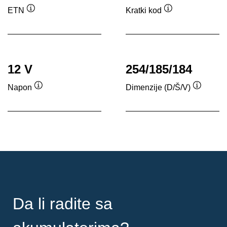
ETN
Kratki kod
Opis
Opis
alata
alata
12 V
254/185/184
Napon
Dimenzije (D/Š/V)
Opis
Opis
alata
alata
Da li radite sa