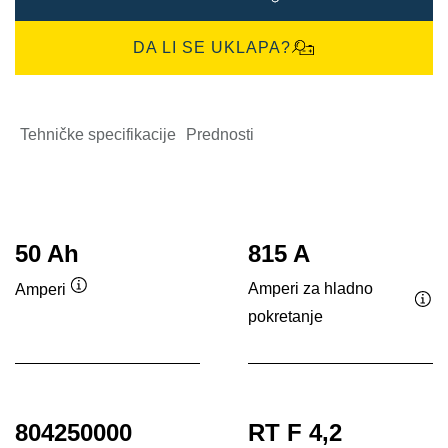
DA LI SE UKLAPA?
Tehničke specifikacije
Prednosti
50 Ah
815 A
Amperi za hladno
Amperi
Opis
pokretanje
Opi
alata
ala
804250000
RT F 4,2