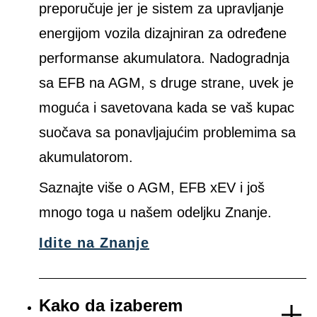
preporučuje jer je sistem za upravljanje
energijom vozila dizajniran za određene
performanse akumulatora. Nadogradnja
sa EFB na AGM, s druge strane, uvek je
moguća i savetovana kada se vaš kupac
suočava sa ponavljajućim problemima sa
akumulatorom.
Saznajte više o AGM, EFB xEV i još
mnogo toga u našem odeljku Znanje.
Idite na Znanje
Kako da izaberem