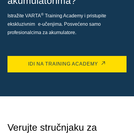
akumulatorima?
®
Istražite VARTA
Training Academy i pristupite
ekskluzivnim e-učenjima. Posvećeno samo
profesionalcima za akumulatore.
IDI NA TRAINING ACADEMY
Verujte stručnjaku za