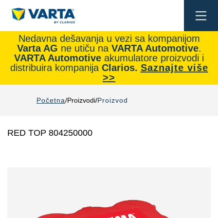
Togg
navi
Nedavna dešavanja u vezi sa kompanijom
Varta AG
ne utiču na
VARTA Automotive
.
VARTA Automotive
akumulatore proizvodi i
distribuira kompanija
Clarios.
Saznajte više
>>
Početna
Proizvodi
Proizvod
RED TOP 804250000