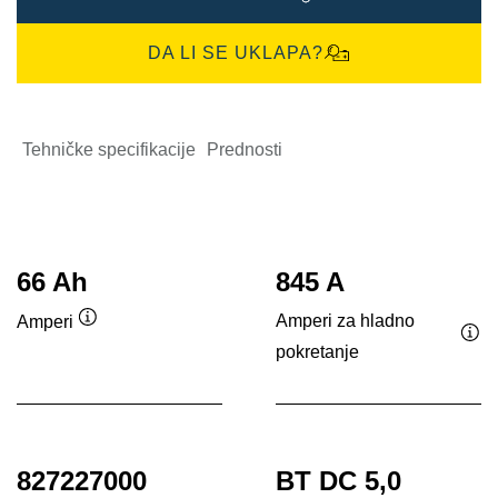
DA LI SE UKLAPA?
Tehničke specifikacije
Prednosti
66 Ah
845 A
Amperi za hladno
Amperi
Opis
pokretanje
Opi
alata
ala
827227000
BT DC 5,0