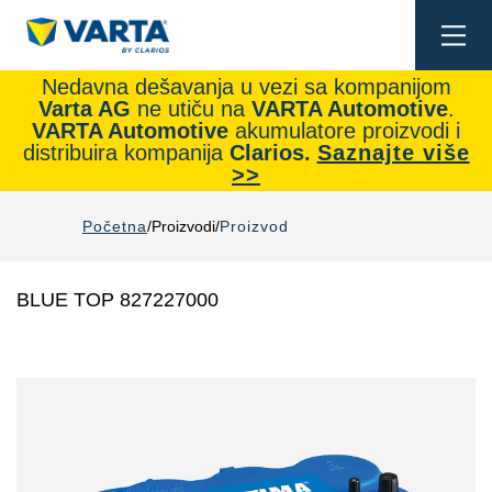
Togg
navi
Nedavna dešavanja u vezi sa kompanijom
Varta AG
ne utiču na
VARTA Automotive
.
VARTA Automotive
akumulatore proizvodi i
distribuira kompanija
Clarios.
Saznajte više
>>
Početna
Proizvodi
Proizvod
BLUE TOP 827227000