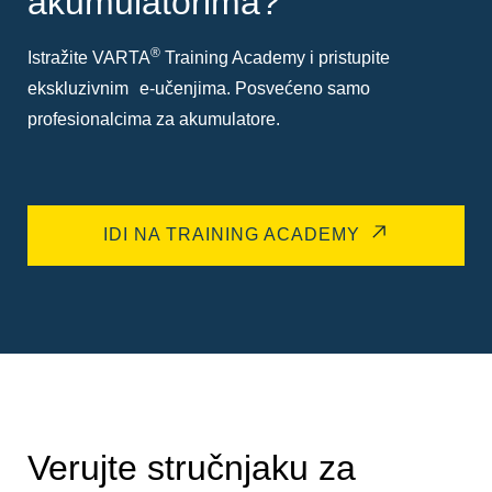
akumulatorima?
®
Istražite VARTA
Training Academy i pristupite
ekskluzivnim e-učenjima. Posvećeno samo
profesionalcima za akumulatore.
IDI NA TRAINING ACADEMY
Verujte stručnjaku za