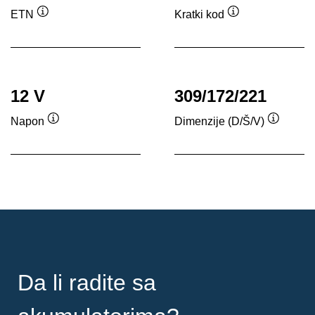
ETN
Kratki kod
Opis
Opis
alata
alata
12 V
309/172/221
Napon
Dimenzije (D/Š/V)
Opis
Opis
alata
alata
Da li radite sa