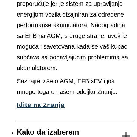
preporučuje jer je sistem za upravljanje
energijom vozila dizajniran za određene
performanse akumulatora. Nadogradnja
sa EFB na AGM, s druge strane, uvek je
moguća i savetovana kada se vaš kupac
suočava sa ponavljajućim problemima sa
akumulatorom.
Saznajte više o AGM, EFB xEV i još
mnogo toga u našem odeljku Znanje.
Idite na Znanje
Kako da izaberem