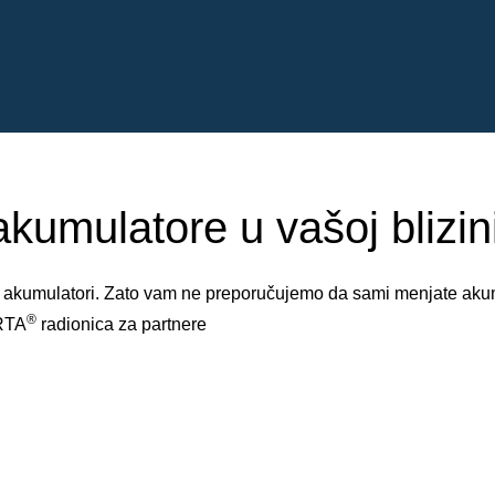
akumulatore u vašoj blizini
 i akumulatori. Zato vam ne preporučujemo da sami menjate akum
®
ARTA
radionica za partnere