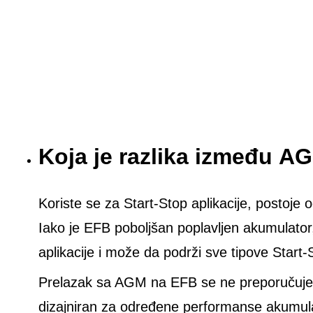
Koja je razlika između A
Koriste se za Start-Stop aplikacije, postoje
Iako je EFB poboljšan poplavljen akumulato
aplikacije i može da podrži sve tipove Start-
Prelazak sa AGM na EFB se ne preporučuje je
dizajniran za određene performanse akumu