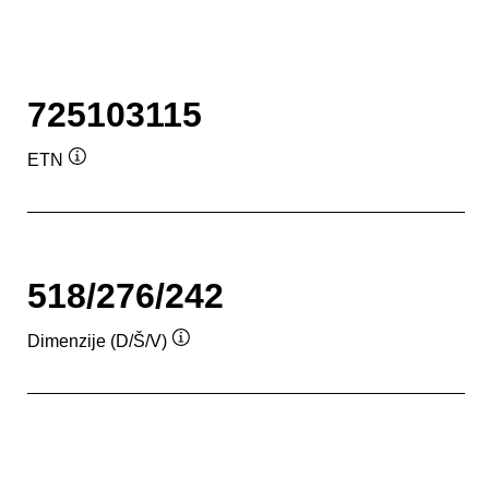
725103115
ETN
Opis
alata
518/276/242
Dimenzije (D/Š/V)
Opis
alata