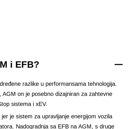
GM i EFB?
 određene razlike u performansama tehnologija.
r, AGM on je posebno dizajniran za zahtevne
Stop sistema i xEV.
r je sistem za upravljanje energijom vozila
latora. Nadogradnja sa EFB na AGM, s druge