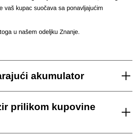
se vaš kupac suočava sa ponavljajućim
toga u našem odeljku Znanje.
rajući akumulator
ir prilikom kupovine