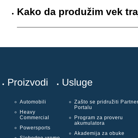
Kako da produžim vek tr
Proizvodi
Usluge
Automobili
Zašto se pridružiti Partne
Portalu
Heavy
Commercial
Program za proveru
akumulatora
Powersports
Akademija za obuke
Slobodno vreme