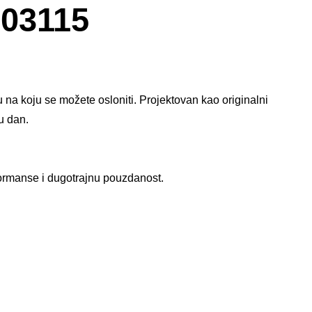
za
03115
slike
na koju se možete osloniti. Projektovan kao originalni
 dan.​
ormanse i dugotrajnu pouzdanost.