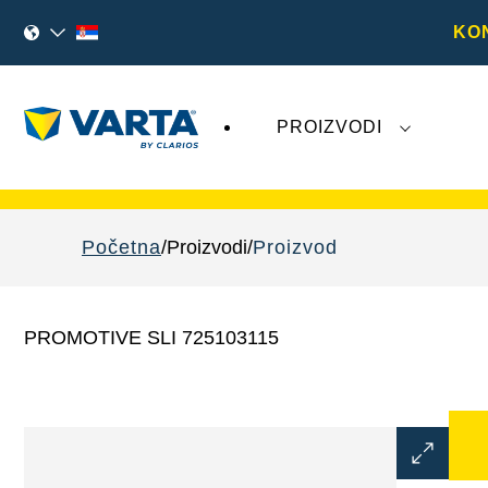
KO
PROIZVODI
Nedavna dešavanja u vezi sa kompanijom
V
Početna
Proizvodi
Proizvod
PROMOTIVE SLI 725103115
Otvorite
dijalog