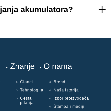
ajanja akumulatora?
Znanje
O nama
r
Članci
Brend
Tehnologija
Naša istorija
Česta
Izbor proizvođača
pitanja
Štampa i mediji