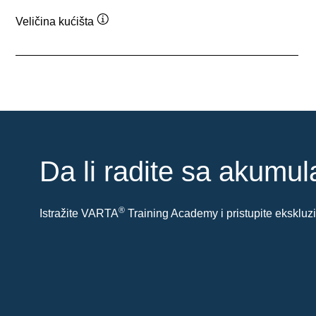
Veličina kućišta
Opis
alata
Da li radite sa akumu
®
Istražite VARTA
Training Academy i pristupite eksklu