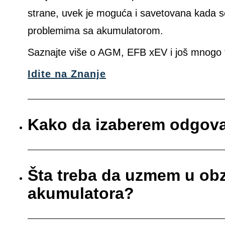
strane, uvek je moguća i savetovana kada 
problemima sa akumulatorom.
Saznajte više o AGM, EFB xEV i još mnogo 
Idite na Znanje
Kako da izaberem odgova
Šta treba da uzmem u obz
akumulatora?