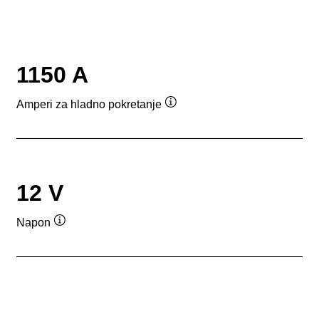
1150 A
Amperi za hladno pokretanje
Opis
alata
12 V
Napon
Opis
alata