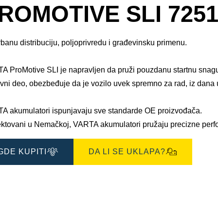
za
ROMOTIVE SLI 7251
slike
banu distribuciju, poljoprivredu i građevinsku primenu.
A ProMotive SLI je napravljen da pruži pouzdanu startnu snagu 
vni deo, obezbeđuje da je vozilo uvek spremno za rad, iz dana u
A akumulatori ispunjavaju sve standarde OE proizvođača.​
ektovani u Nemačkoj, VARTA akumulatori pružaju precizne perf
GDE KUPITI
DA LI SE UKLAPA?