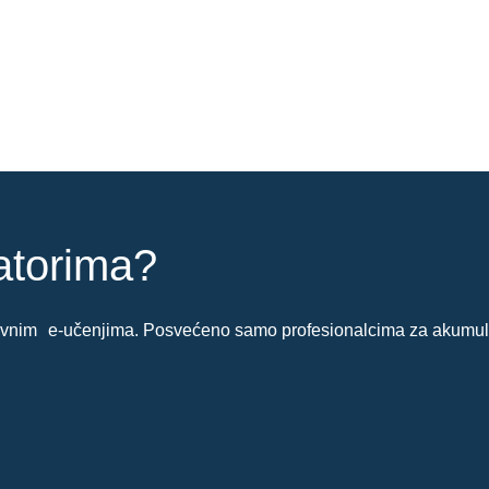
latorima?
zivnim e-učenjima. Posvećeno samo profesionalcima za akumul