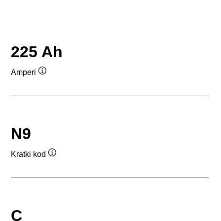
225 Ah
Amperi
Opis
alata
N9
Kratki kod
Opis
alata
C