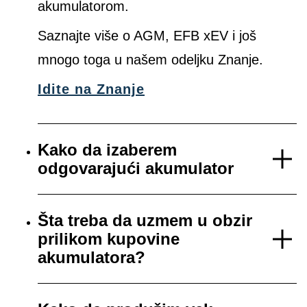
akumulatorom.
Saznajte više o AGM, EFB xEV i još
mnogo toga u našem odeljku Znanje.
Idite na Znanje
Kako da izaberem
odgovarajući akumulator
Šta treba da uzmem u obzir
prilikom kupovine
akumulatora?