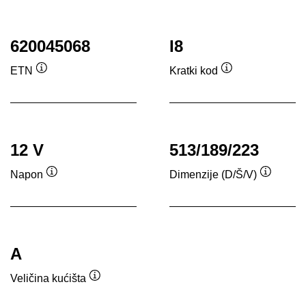
620045068
I8
ETN
Kratki kod
Opis
Opis
alata
alata
12 V
513/189/223
Napon
Dimenzije (D/Š/V)
Opis
Opis
alata
alata
A
Veličina kućišta
Opis
alata