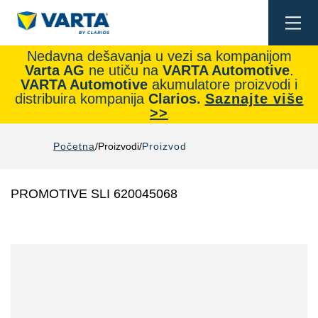
Togg
navi
Nedavna dešavanja u vezi sa kompanijom
Varta AG
ne utiču na
VARTA Automotive
.
VARTA Automotive
akumulatore proizvodi i
distribuira kompanija
Clarios.
Saznajte više
>>
Početna
Proizvodi
Proizvod
PROMOTIVE SLI 620045068