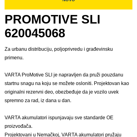
PROMOTIVE SLI
620045068
Za urbanu distribuciju, poljoprivredu i građevinsku
primenu.
VARTA ProMotive SLI je napravljen da pruži pouzdanu
startnu snagu na koju se možete osloniti. Projektovan kao
originalni rezervni deo, obezbeđuje da je vozilo uvek
spremno za rad, iz dana u dan.​
VARTA akumulatori ispunjavaju sve standarde OE
proizvođača.​
Projektovani u Nemačkoj, VARTA akumulatori pružaju