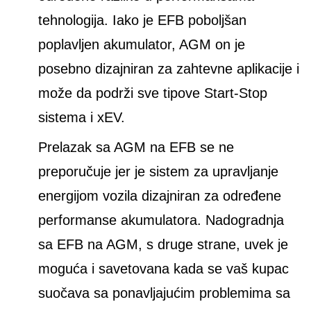
tehnologija. Iako je EFB poboljšan
poplavljen akumulator, AGM on je
posebno dizajniran za zahtevne aplikacije i
može da podrži sve tipove Start-Stop
sistema i xEV.
Prelazak sa AGM na EFB se ne
preporučuje jer je sistem za upravljanje
energijom vozila dizajniran za određene
performanse akumulatora. Nadogradnja
sa EFB na AGM, s druge strane, uvek je
moguća i savetovana kada se vaš kupac
suočava sa ponavljajućim problemima sa