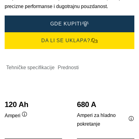
precizne performanse i dugotrajnu pouzdanost.
GDE KUPITI
DA LI SE UKLAPA?
Tehničke specifikacije
Prednosti
120 Ah
680 A
Amperi za hladno
Amperi
Opis
pokretanje
Opi
alata
ala