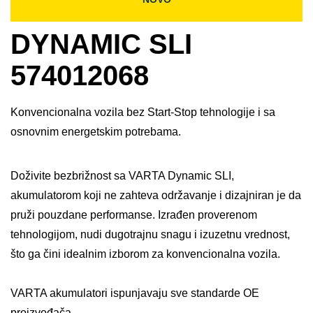
DYNAMIC SLI
574012068
Konvencionalna vozila bez Start-Stop tehnologije i sa
osnovnim energetskim potrebama.
Doživite bezbrižnost sa VARTA Dynamic SLI,
akumulatorom koji ne zahteva održavanje i dizajniran je da
pruži pouzdane performanse. Izrađen proverenom
tehnologijom, nudi dugotrajnu snagu i izuzetnu vrednost,
što ga čini idealnim izborom za konvencionalna vozila. ​
VARTA akumulatori ispunjavaju sve standarde OE
proizvođača.​