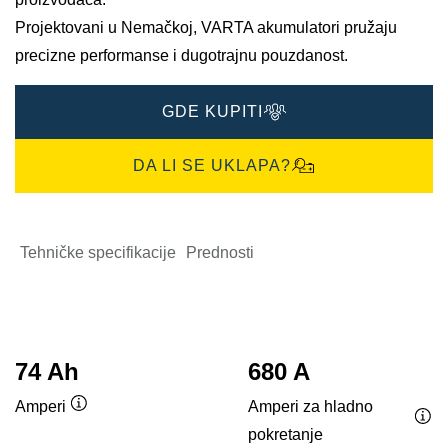
Projektovani u Nemačkoj, VARTA akumulatori pružaju
precizne performanse i dugotrajnu pouzdanost.​
GDE KUPITI
DA LI SE UKLAPA?
Tehničke specifikacije
Prednosti
74 Ah
680 A
Amperi za hladno
Amperi
Opis
pokretanje
Opi
alata