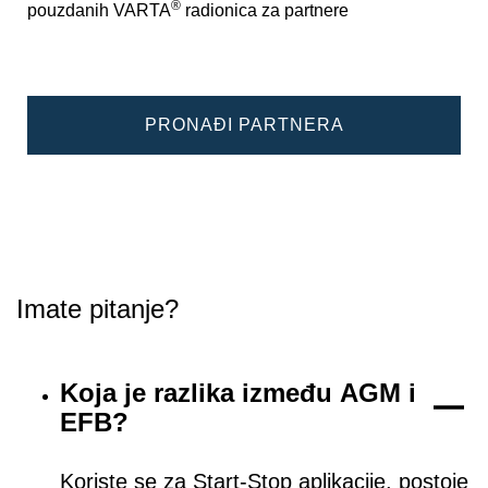
®
pouzdanih VARTA
radionica za partnere
PRONAĐI PARTNERA
Imate pitanje?
Koja je razlika između AGM i
EFB?
Koriste se za Start-Stop aplikacije, postoje