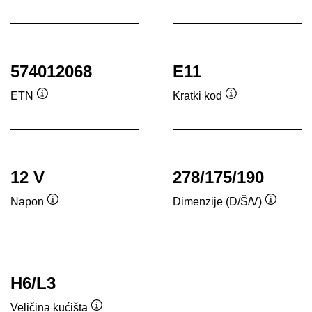
ala
574012068
E11
ETN
Kratki kod
Opis
Opis
alata
alata
12 V
278/175/190
Napon
Dimenzije (D/Š/V)
Opis
Opis
alata
alata
H6/L3
Veličina kućišta