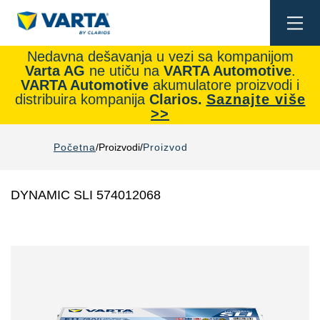
Togg
navi
Nedavna dešavanja u vezi sa kompanijom
Varta AG
ne utiču na
VARTA Automotive
.
VARTA Automotive
akumulatore proizvodi i
distribuira kompanija
Clarios.
Saznajte više
>>
Početna
Proizvodi
Proizvod
DYNAMIC SLI 574012068