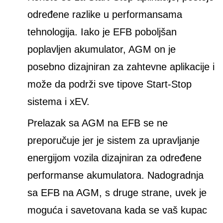
određene razlike u performansama
tehnologija. Iako je EFB poboljšan
poplavljen akumulator, AGM on je
posebno dizajniran za zahtevne aplikacije i
može da podrži sve tipove Start-Stop
sistema i xEV.
Prelazak sa AGM na EFB se ne
preporučuje jer je sistem za upravljanje
energijom vozila dizajniran za određene
performanse akumulatora. Nadogradnja
sa EFB na AGM, s druge strane, uvek je
moguća i savetovana kada se vaš kupac