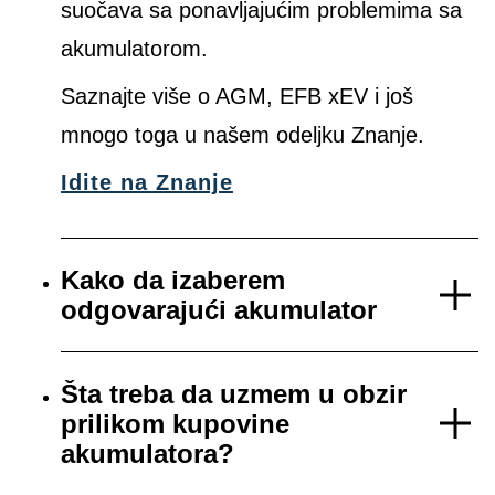
suočava sa ponavljajućim problemima sa
akumulatorom.
Saznajte više o AGM, EFB xEV i još
mnogo toga u našem odeljku Znanje.
Idite na Znanje
Kako da izaberem
odgovarajući akumulator
Šta treba da uzmem u obzir
prilikom kupovine
akumulatora?