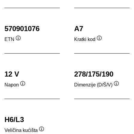
ala
570901076
A7
ETN
Kratki kod
Opis
Opis
alata
alata
12 V
278/175/190
Napon
Dimenzije (D/Š/V)
Opis
Opis
alata
alata
H6/L3
Veličina kućišta