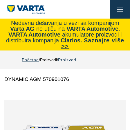
Togg
navi
Nedavna dešavanja u vezi sa kompanijom
Varta AG
ne utiču na
VARTA Automotive
.
VARTA Automotive
akumulatore proizvodi i
distribuira kompanija
Clarios.
Saznajte više
>>
Početna
Proizvodi
Proizvod
DYNAMIC AGM 570901076