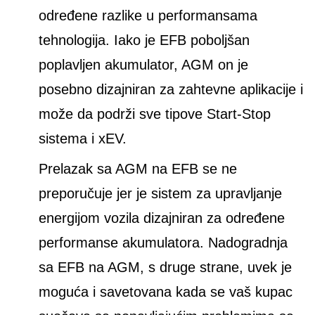
određene razlike u performansama
tehnologija. Iako je EFB poboljšan
poplavljen akumulator, AGM on je
posebno dizajniran za zahtevne aplikacije i
može da podrži sve tipove Start-Stop
sistema i xEV.
Prelazak sa AGM na EFB se ne
preporučuje jer je sistem za upravljanje
energijom vozila dizajniran za određene
performanse akumulatora. Nadogradnja
sa EFB na AGM, s druge strane, uvek je
moguća i savetovana kada se vaš kupac