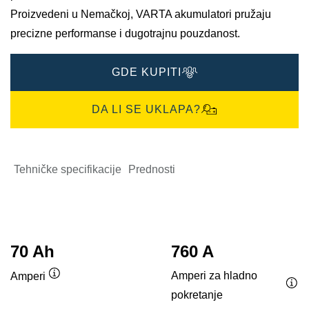
Proizvedeni u Nemačkoj, VARTA akumulatori pružaju
precizne performanse i dugotrajnu pouzdanost.
GDE KUPITI
DA LI SE UKLAPA?
Tehničke specifikacije
Prednosti
70 Ah
760 A
Amperi za hladno
Amperi
Opis
pokretanje
Opi
alata