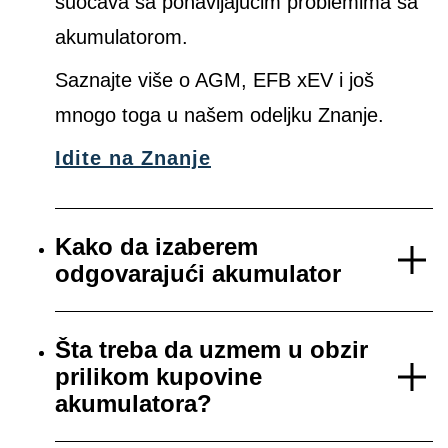
suočava sa ponavljajućim problemima sa
akumulatorom.
Saznajte više o AGM, EFB xEV i još
mnogo toga u našem odeljku Znanje.
Idite na Znanje
Kako da izaberem
odgovarajući akumulator
Šta treba da uzmem u obzir
prilikom kupovine
akumulatora?